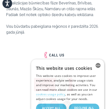
kanalizācijas būvniecības fāze Beverīnas, Brīvības,
Jaunās, Mazās Škūņu, Namdaru un citās rajona ielās.
Pašlaik šeit notiek optisko šķiedru kabeļu ieklāšana.
Visu būvdarbu pabeigšana reģionos ir paredzēta 2026.
gada jūnijā.
CALL US
29-333-333
Mob.:
This website uses cookies
This website uses cookies to improve user
LATVIAN
experience, analyze website usage stats
and improve our marketing activities. You
RUSSIAN
can read more about cookies we use in our
cookies usage policy
, as well as you can
ENGLISH
adjust cookies usage for your needs.
DECLINE ALL
ACCEPT ALL