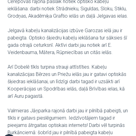
Čerepovas rajonā pašlaik notiek optisko kabeļu
ieklāšana: darbi notiek Strādnieku, Siguldas, Sloku, Stiklu,
Grodņas, Akadēmiķa Graftio ielās un daļā Jelgavas ielas.
Jelgavā kabeļu kanalizācijas izbūve Garozas ielā jau ir
pabeigta. Optisko šķiedru kabeļu ieklāšana tur sāksies šī
gada otrajā ceturksnī. Aktīvi darbi jau notiek arī E.
Veidenbauma, Mātera, Rūpniecības un citās ielās.
Arī Dobelē tīkls turpina strauji attīstīties. Kabeļu
kanalizācijas Bērzes un Priežu ielās jau ir gatavi optiskās
šķiedras ieklāšanai, un līdzīgi darbi tagad ir uzsākti arī
Kooperācijas un Spodrības ielās, daļā Brīvības ielas, kā
arī Auru pagastā.
Valmieras Jāņparka rajonā darbi jau ir pilnībā pabeigti, un
tīkls ir gatavs pieslēgumiem. Iedzīvotājiem tagad ir
pieejams ātrgaitas optiskais internets! Darbi vēl turpinās
Burkānciemā: šobrīd jau ir pilnībā pabeigta kabeļu