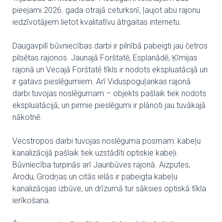
pieejami 2026. gada otrajā ceturksnī, ļaujot abu rajonu
iedzīvotājiem lietot kvalitatīvu ātrgaitas internetu.
Daugavpilī būvniecības darbi ir pilnībā pabeigti jau četros
pilsētas rajonos. Jaunajā Forštatē, Esplanādē, Ķīmijas
rajonā un Vecajā Forštatē tīkls ir nodots ekspluatācijā un
ir gatavs pieslēgumiem. Arī Viduspoguļankas rajonā
darbi tuvojas noslēgumam – objekts pašlaik tiek nodots
ekspluatācijā, un pirmie pieslēgumi ir plānoti jau tuvākajā
nākotnē.
Vecstropos darbi tuvojas noslēguma posmam: kabeļu
kanalizācijā pašlaik tiek uzstādīti optiskie kabeļi.
Būvniecība turpinās arī Jaunbūves rajonā. Aizputes,
Arodu, Grodņas un citās ielās ir pabeigta kabeļu
kanalizācijas izbūve, un drīzumā tur sāksies optiskā tīkla
ierīkošana.