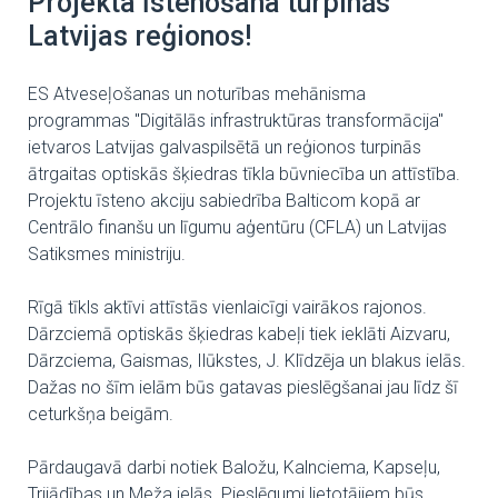
Projekta īstenošana turpinās
Latvijas reģionos!
ES Atveseļošanas un noturības mehānisma
programmas "Digitālās infrastruktūras transformācija"
ietvaros Latvijas galvaspilsētā un reģionos turpinās
ātrgaitas optiskās šķiedras tīkla būvniecība un attīstība.
Projektu īsteno akciju sabiedrība Balticom kopā ar
Centrālo finanšu un līgumu aģentūru (CFLA) un Latvijas
Satiksmes ministriju.
Rīgā tīkls aktīvi attīstās vienlaicīgi vairākos rajonos.
Dārzciemā optiskās šķiedras kabeļi tiek ieklāti Aizvaru,
Dārzciema, Gaismas, Ilūkstes, J. Klīdzēja un blakus ielās.
Dažas no šīm ielām būs gatavas pieslēgšanai jau līdz šī
ceturkšņa beigām.
Pārdaugavā darbi notiek Baložu, Kalnciema, Kapseļu,
Trijādības un Meža ielās. Pieslēgumi lietotājiem būs