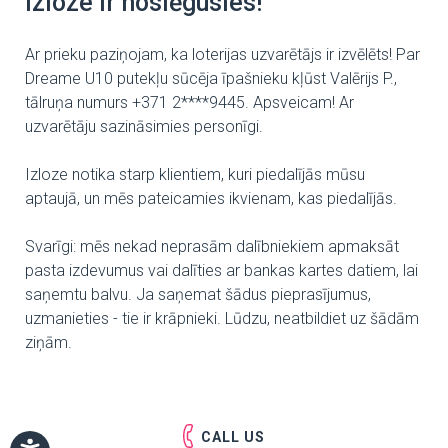
Izloze ir noslēgusies!
Ar prieku paziņojam, ka loterijas uzvarētājs ir izvēlēts! Par
Dreame U10 putekļu sūcēja īpašnieku kļūst Valērijs P.,
tālruņa numurs +371 2****9445. Apsveicam! Ar
uzvarētāju sazināsimies personīgi.
Izloze notika starp klientiem, kuri piedalījās mūsu
aptaujā, un mēs pateicamies ikvienam, kas piedalījās.
Svarīgi: mēs nekad neprasām dalībniekiem apmaksāt
pasta izdevumus vai dalīties ar bankas kartes datiem, lai
saņemtu balvu. Ja saņemat šādus pieprasījumus,
uzmanieties - tie ir krāpnieki. Lūdzu, neatbildiet uz šādām
ziņām.
CALL US