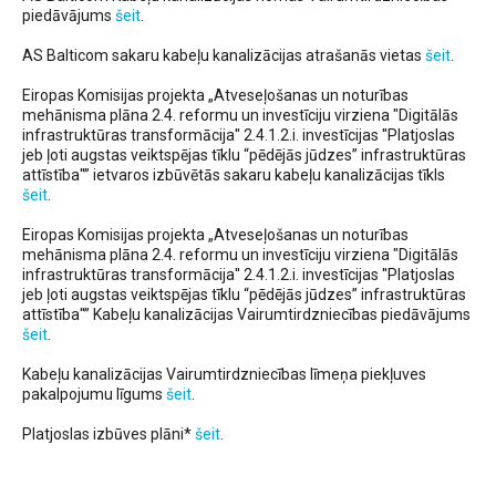
piedāvājums
šeit
.
AS Balticom sakaru kabeļu kanalizācijas atrašanās vietas
šeit
.
Eiropas Komisijas projekta „Atveseļošanas un noturības
mehānisma plāna 2.4. reformu un investīciju virziena "Digitālās
infrastruktūras transformācija'' 2.4.1.2.i. investīcijas ''Platjoslas
jeb ļoti augstas veiktspējas tīklu “pēdējās jūdzes” infrastruktūras
attīstība''” ietvaros izbūvētās sakaru kabeļu kanalizācijas tīkls
šeit
.
Eiropas Komisijas projekta „Atveseļošanas un noturības
mehānisma plāna 2.4. reformu un investīciju virziena "Digitālās
infrastruktūras transformācija'' 2.4.1.2.i. investīcijas ''Platjoslas
jeb ļoti augstas veiktspējas tīklu “pēdējās jūdzes” infrastruktūras
attīstība''” Kabeļu kanalizācijas Vairumtirdzniecības piedāvājums
šeit
.
Kabeļu kanalizācijas Vairumtirdzniecības līmeņa piekļuves
pakalpojumu līgums
šeit
.
Platjoslas izbūves plāni*
šeit
.