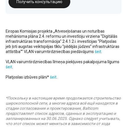
Получить консультацию
Eiropas Komisijas projekta „Atveseļošanas un noturības
mehānisma plāna 2.4. reformu un investīciju virziena "Digitālās
infrastruktūras transformācija'' 2.4.1.2.i. investīcijas ''Platjoslas
jeb ļoti augstas veiktspējas tīklu “pēdējās jūdzes” infrastruktūras
attīstība''” VLAN vairumtirdzniecības piedāvājums
šeit
.
VLAN vairumtirdzniecības līmeņa piekļuves pakalpojuma līgums
šeit
.
Platjoslas izbūves plāni*
šeit
.
*Поскольку в настоящее время продолжается строительство
широкополосной сети, а многие адреса всё ещё находятся в
стадии согласования и проектирования, Balticom
предоставляет список адресов, сданных в эксплуатацию и
запланированных на 30.06.2025. Однако следует учитывать,
что этот список может меняться в зависимости от хода