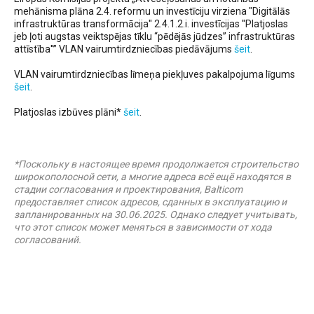
mehānisma plāna 2.4. reformu un investīciju virziena "Digitālās
infrastruktūras transformācija'' 2.4.1.2.i. investīcijas ''Platjoslas
jeb ļoti augstas veiktspējas tīklu “pēdējās jūdzes” infrastruktūras
attīstība''” VLAN vairumtirdzniecības piedāvājums
šeit
.
VLAN vairumtirdzniecības līmeņa piekļuves pakalpojuma līgums
šeit
.
Platjoslas izbūves plāni*
šeit
.
*Поскольку в настоящее время продолжается строительство
широкополосной сети, а многие адреса всё ещё находятся в
стадии согласования и проектирования, Balticom
предоставляет список адресов, сданных в эксплуатацию и
запланированных на 30.06.2025. Однако следует учитывать,
что этот список может меняться в зависимости от хода
согласований.