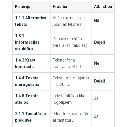
Kritērijs
Prasība
Atbilstība
1.1.1 Alternatīvs
Attēliem/multividei
Nē
teksts
jābūt alt tekstam
1.3.1
Pareiza struktūra
Informācijas
Daļēji
(virsraksti, tabulas)
struktūra
1.4.3 Krāsu
Teksta/fona
Nē
kontrasts
kontrasts ≥4.5:1
1.4.4 Teksta
Teksts mērogājams
Daļēji
mērogošana
līdz 200%
1.4.5 Teksts
Teksts attēlos tikai
Jā
attēlos
logotipiem
2.1.1 Tastatūras
Pilna funkcionalitāte
Jā
piekļuve
ar tastatūru