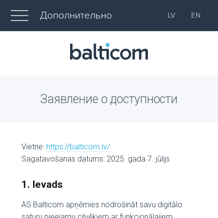
Дополнительно
LV
EN
Заявление о доступности
Vietne:
https://balticom.lv/
Sagatavošanas datums: 2025. gada 7. jūlijs
1. Ievads
AS Balticom apņēmies nodrošināt savu digitālo
saturu pieejamu cilvēkiem ar funkcionālajiem