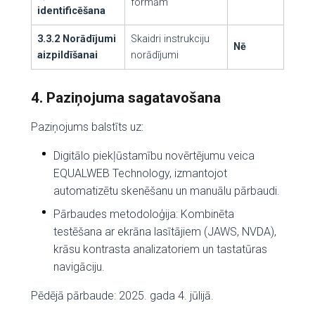
formām
identificēšana
3.3.2 Norādījumi
Skaidri instrukciju
Nē
aizpildīšanai
norādījumi
4. Paziņojuma sagatavošana
Paziņojums balstīts uz:
Digitālo piekļūstamību novērtējumu veica
EQUALWEB Technology, izmantojot
automatizētu skenēšanu un manuālu pārbaudi.
Pārbaudes metodoloģija: Kombinēta
testēšana ar ekrāna lasītājiem (JAWS, NVDA),
krāsu kontrasta analizatoriem un tastatūras
navigāciju.
Pēdējā pārbaude: 2025. gada 4. jūlijā.