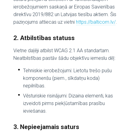
ierobežojumiem saskaņā ar Eiropas Savienības
direktīvu 2019/882 un Latvijas tiesību aktiem. Šis
paziņojums attiecas uz vietni
https://balticom.lv/
.
2. Atbilstības statuss
Vietne daļēji atbilst WCAG 2.1 AA standartam.
Neatbilstības pastāv šādu objektīvu iemeslu dēļ:
Tehniskie ierobežojumi: Lietotu trešo pušu
komponenšu (piem., sīkdatņu koda)
nepilnības.
Vēsturiskie risinājumi: Dizaina elementi, kas
izveidoti pirms piekļūstamības prasību
ieviešanas.
3. Nepieejamais saturs