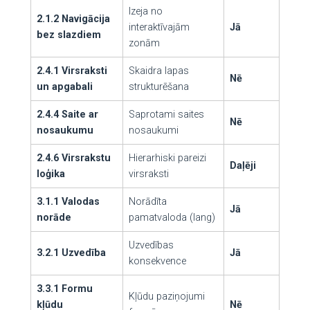
Izeja no
2.1.2 Navigācija
interaktīvajām
Jā
bez slazdiem
zonām
2.4.1 Virsraksti
Skaidra lapas
Nē
un apgabali
strukturēšana
2.4.4 Saite ar
Saprotami saites
Nē
nosaukumu
nosaukumi
2.4.6 Virsrakstu
Hierarhiski pareizi
Daļēji
loģika
virsraksti
3.1.1 Valodas
Norādīta
Jā
norāde
pamatvaloda (lang)
Uzvedības
3.2.1 Uzvedība
Jā
konsekvence
3.3.1 Formu
Kļūdu paziņojumi
kļūdu
Nē