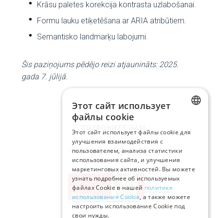
Krāsu paletes korekcija kontrasta uzlabošanai.
Formu lauku etiķetēšana ar ARIA atribūtiem.
Semantisko landmarķu labojumi.
Šis paziņojums pēdējo reizi atjaunināts: 2025.
gada 7. jūlijā.
Этот сайт использует
файлы cookie
LATVIAN
ПОЗВОНИТЕ НАМ
Этот сайт использует файлы cookie для
улучшения взаимодействия с
RUSSIAN
29-333-333
пользователем, анализа статистики
Моб.:
использования сайта, и улучшения
ENGLISH
маркетинговых активностей. Вы можете
узнать подробнее об используемых
файлах Cookie в нашей
политике
использования Cookie
, а также можете
настроить использование Cookie под
свои нужды.