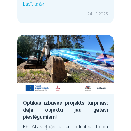
Lasīt talāk
24.10.2025
Optikas izbūves projekts turpinās:
daļa objektu jau gatavi
pieslēgumiem!
ES Atveseļošanas un noturības fonda