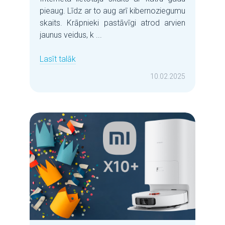
pieaug. Līdz ar to aug arī kibernoziegumu
skaits. Krāpnieki pastāvīgi atrod arvien
jaunus veidus, k ...
Lasīt talāk
10.02.2025