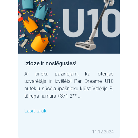
Izloze ir noslēgusies!
Ar prieku paziņojam, ka loterijas
uzvarētājs ir izvēlēts! Par Dreame U10
putekļu sūcēja īpašnieku kļūst Valērijs P.,
tālruņa numurs +371 2** ...
Lasīt talāk
11.12.2024