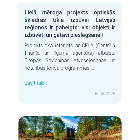
Lielā mēroga projekts optiskās
šķiedras tīkla izbūvei Latvijas
reģionos ir pabeigts: visi objekti ir
izbūvēti un gatavi pieslēgšanai!
Projekts tika īstenots ar CFLA (Centrālā
finanšu un līguma aģentūra) atbalstu
Eiropas Savienības Atveseļošanas un
noturības fonda programmas ...
Lasīt talāk
05.08.2026