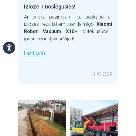
Izloze ir noslēgusies!
Ar prieku paziņojam, ka saskaņā ar
izlozes rezultātiem par laimīgo
Xiaomi
Robot Vacuum X10+
putekļusūcēja
īpašnieci ir kļuvusi Vija K ...
Lasīt talāk
16.01.2025