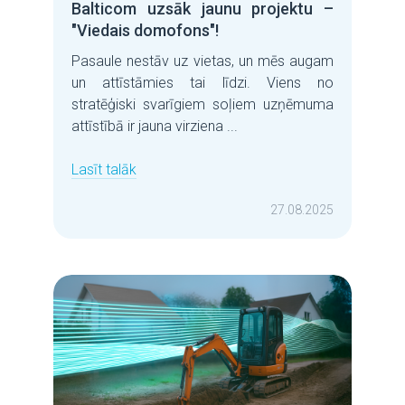
Balticom uzsāk jaunu projektu –
"Viedais domofons"!
Pasaule nestāv uz vietas, un mēs augam
un attīstāmies tai līdzi. Viens no
stratēģiski svarīgiem soļiem uzņēmuma
attīstībā ir jauna virziena ...
Lasīt talāk
27.08.2025