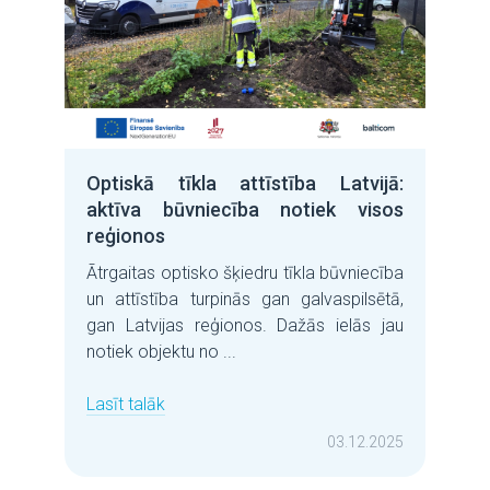
Optiskā tīkla attīstība Latvijā:
aktīva būvniecība notiek visos
reģionos
Ātrgaitas optisko šķiedru tīkla būvniecība
un attīstība turpinās gan galvaspilsētā,
gan Latvijas reģionos. Dažās ielās jau
notiek objektu no ...
Lasīt talāk
03.12.2025