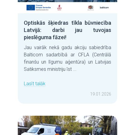
Optiskās šķiedras tīkla būvniecība
Latvijā: darbi jau tuvojas
pieslēguma fāzei!
Jau vairāk nekā gadu akciju sabiedrība
Balticom sadarbībā ar CFLA (Centrālā
finanšu un līgumu aģentūra) un Latvijas
Satiksmes ministriju īst ...
Lasīt talāk
19.01.2026