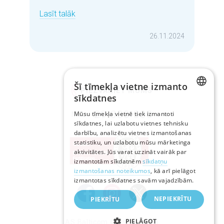
Lasīt talāk
26.11.2024
Šī tīmekļa vietne izmanto
PIEZVANIET MUMS
sīkdatnes
LATVIAN
29-333-333
Mūsu tīmekļa vietnē tiek izmantoti
Mob.:
sīkdatnes, lai uzlabotu vietnes tehnisku
RUSSIAN
darbību, analizētu vietnes izmantošanas
statistiku, un uzlabotu mūsu mārketinga
ENGLISH
aktivitātes. Jūs varat uzzināt vairāk par
izmantotām sīkdatnēm
sīkdatņu
izmantošanas noteikumos
, kā arī pielāgot
izmantotas sīkdatnes savām vajadzībām.
NEPIEKRĪTU
PIEKRĪTU
PIELĀGOT
AS Balticom © 1999—2026