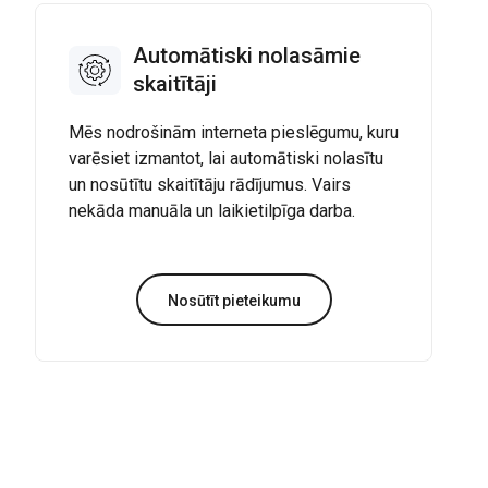
Automātiski nolasāmie
skaitītāji
Mēs nodrošinām interneta pieslēgumu, kuru
varēsiet izmantot, lai automātiski nolasītu
un nosūtītu skaitītāju rādījumus. Vairs
nekāda manuāla un laikietilpīga darba.
Nosūtīt pieteikumu