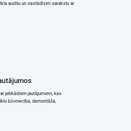
la auditu un sastādīsim sarakstu ar
jautājumos
 ar jebkādiem jautājumiem, kas
tīklu būvniecība, demontāža,
.