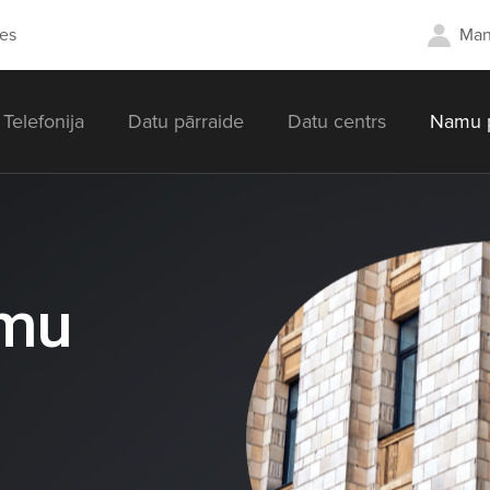
es
Man
Telefonija
Datu pārraide
Datu centrs
Namu p
amu