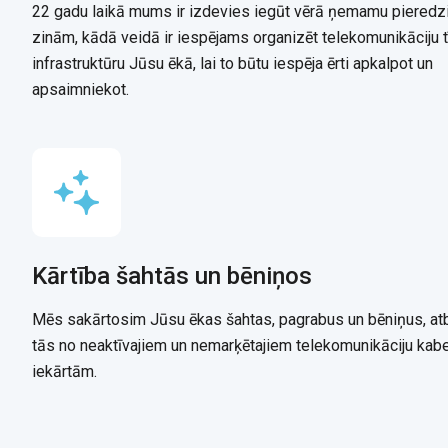
22 gadu laikā mums ir izdevies iegūt vērā ņemamu pieredz
zinām, kādā veidā ir iespējams organizēt telekomunikāciju t
infrastruktūru Jūsu ēkā, lai to būtu iespēja ērti apkalpot un
apsaimniekot.
Kārtība šahtās un bēniņos
Mēs sakārtosim Jūsu ēkas šahtas, pagrabus un bēniņus, atb
tās no neaktīvajiem un nemarķētajiem telekomunikāciju kab
iekārtām.