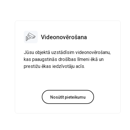
Videonovērošana
Jūsu objektā uzstādīsim videonovērošanu,
kas paaugstinās drošības līmeni ēkā un
prestižu ēkas iedzīvotāju acīs.
Nosūtīt pieteikumu