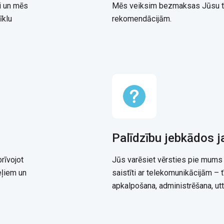
i un mēs
Mēs veiksim bezmaksas Jūsu tīk
īklu
rekomendācijām.
Palīdzību jebkādos 
rīvojot
Jūs varēsiet vērsties pie mums
eļiem un
saistīti ar telekomunikācijām – 
apkalpošana, administrēšana, utt