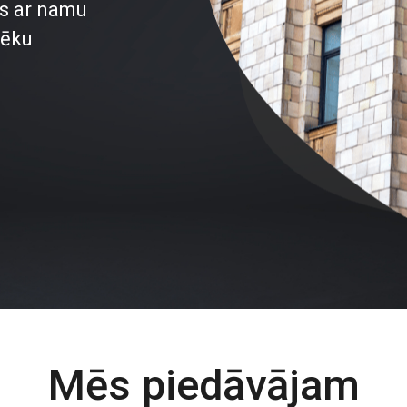
s ar namu
 ēku
Mēs piedāvājam