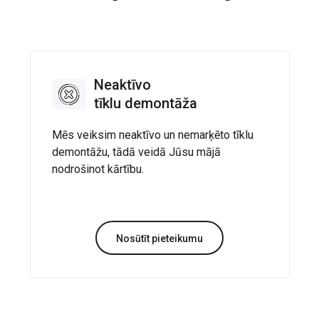
Neaktīvo
tīklu demontāža
Mēs veiksim neaktīvo un nemarķēto tīklu
demontāžu, tādā veidā Jūsu mājā
nodrošinot kārtību.
Nosūtīt pieteikumu