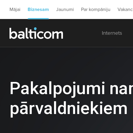
Mājai
Biznesam
Jaunumi
Par kompāniju
Vakanc
Internets
Pakalpojumi n
pārvaldniekiem