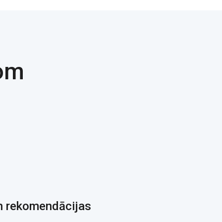
com
n rekomendācijas