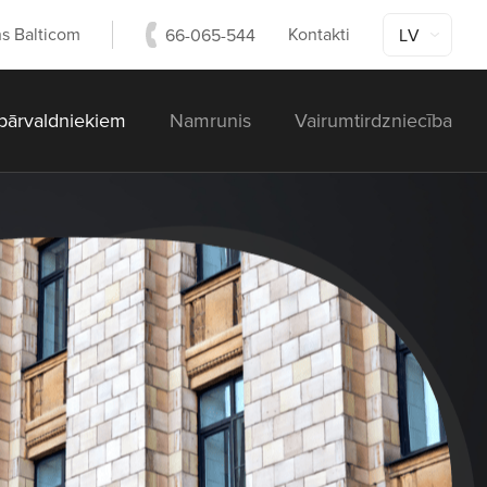
s Balticom
Kontakti
66-065-544
LV
ārvaldniekiem
Namrunis
Vairumtirdzniecība