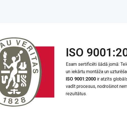
ISO 9001:20
Esam sertificēti šādā jomā: Te
un iekārtu montāža un uzturēša
ISO 9001:2000
ir atzīts globāl
vadīt procesus, nodrošinot nem
rezultātus.