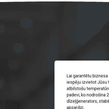
Lai garantētu biznes
iespēju izvietot Jūsu 
atbilstošu temperatūr
padevi, ko nodrošina 2
dīzeļģenerators, stabi
apsardzi.