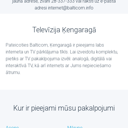
jaunā adresē, zvani 28-337-333 vai raksti uz е-pasta
adresi internet@balticom.info
Televīzija Ķengaragā
Pateicoties Balticom, Ķengaragā ir pieejams labs
interneta un TV pārklājuma tīkls. Lai izveidotu komplektu,
pietiks ar TV pakaklpojuma izvēli: analogā, digitālā vai
interaktīvā TV, kā arī internets ar Jums nepieciešamo
ātrumu.
Kur ir pieejami mūsu pakalpojumi
Acone
Mārupe