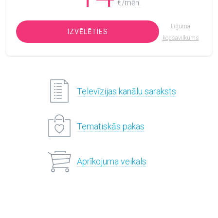
€/mēn.
Līguma
IZVĒLĒTIES
kopsavilkums
Televīzijas kanālu saraksts
Tematiskās pakas
Aprīkojuma veikals