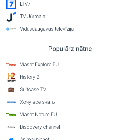
LTV7
TV Jūrmala
Vidusdaugavas televīzija
Populārzinātne
Viasat Explore EU
History 2
Suitcase TV
Хочу всё знать
Viasat Nature EU
Discovery channel
Animal planet