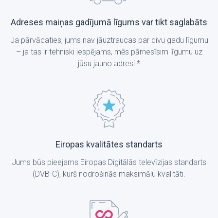
Adreses maiņas gadījumā līgums var tikt saglabāts
Ja pārvācaties, jums nav jāuztraucas par divu gadu līgumu
– ja tas ir tehniski iespējams, mēs pārnesīsim līgumu uz
jūsu jauno adresi.*
Eiropas kvalitātes standarts
Jums būs pieejams Eiropas Digitālās televīzijas standarts
(DVB-C), kurš nodrošinās maksimālu kvalitāti.