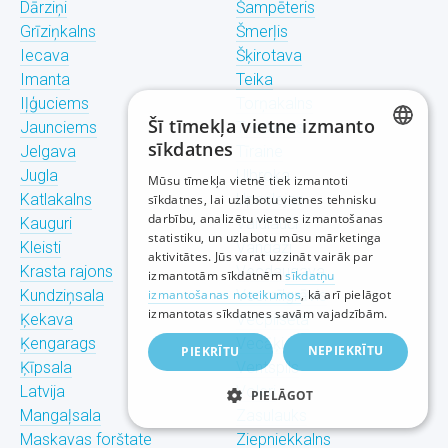
Dārziņi
Šampēteris
Grīziņkalns
Šmerļis
Iecava
Šķirotava
Imanta
Teika
Iļģuciems
Torņakalns
Šī tīmekļa vietne izmanto
Jaunciems
Trīsciems
sīkdatnes
Jelgava
Tīraine
LATVIAN
Jugla
Ulbroka
Mūsu tīmekļa vietnē tiek izmantoti
Katlakalns
Upeslejas
sīkdatnes, lai uzlabotu vietnes tehnisku
RUSSIAN
darbību, analizētu vietnes izmantošanas
Kauguri
Valdlauči
statistiku, un uzlabotu mūsu mārketinga
ENGLISH
Kleisti
Vangaži
aktivitātes. Jūs varat uzzināt vairāk par
Krasta rajons
Vecdaugava
izmantotām sīkdatnēm
sīkdatņu
Kundziņsala
izmantošanas noteikumos
Vecmīlgrāvis
, kā arī pielāgot
izmantotas sīkdatnes savām vajadzībām.
Ķekava
Vecpilsēta
Ķengarags
Vecāķi
NEPIEKRĪTU
PIEKRĪTU
Ķīpsala
Ventspils
Latvija
Voleri
PIELĀGOT
Mangaļsala
Zasulauks
Maskavas forštate
Ziepniekkalns