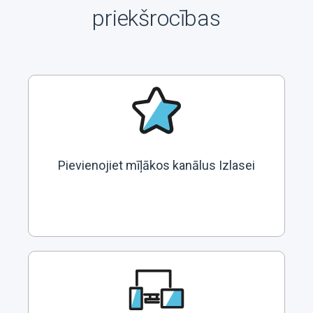
priekšrocības
Pievienojiet mīļākos kanālus Izlasei