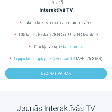
Jaunā
Interaktīvā TV
Lakonisks dizains un saprotama izvēlne
105 kanāli, tostarp 78 HD un Ultra HD kvalitātē
Tīmekļa versija -
balticom.tv
Lejupielādēt .apk priekš Android TV
(APK, 26.3 MB)
UZZINĀT VAIRĀK
Jaunās Interaktīvās TV