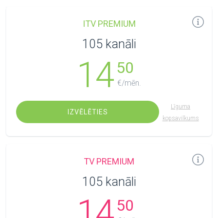
ITV PREMIUM
105 kanāli
14
50
€/mēn.
Līguma
IZVĒLĒTIES
kopsavilkums
TV PREMIUM
105 kanāli
14
50