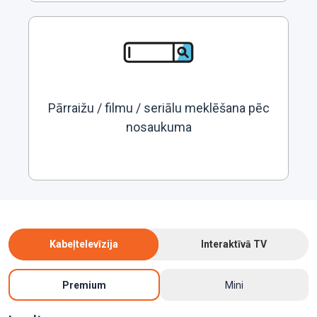
Pārraižu / filmu / seriālu meklēšana pēc
nosaukuma
Kabeļtelevīzija
Interaktīvā TV
Premium
Mini