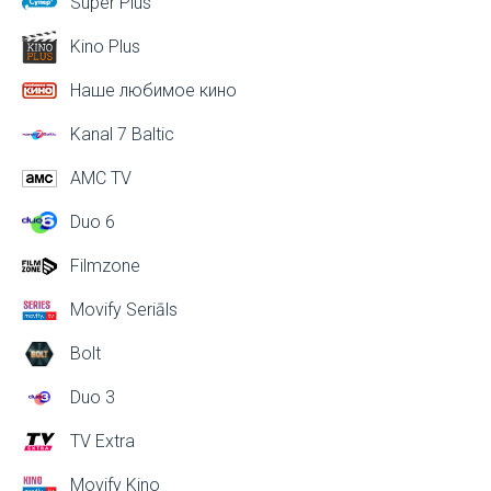
Super Plus
Kino Plus
Наше любимое кино
Kanal 7 Baltic
AMC TV
Duo 6
Filmzone
Movify Seriāls
Bolt
Duo 3
TV Extra
Movify Kino