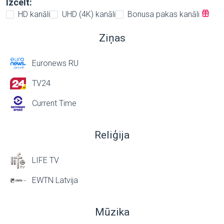
Izcelt:
HD kanāli
UHD (4K) kanāli
Bonusa pakas kanāli
Ziņas
Euronews RU
TV24
Current Time
Reliģija
LIFE TV
EWTN Latvija
Mūzika