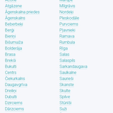
Atgāzene
Mīlgrāvis
Āgenskalna priedes
Nordeķi
Āgenskalns
Pleskodāle
Beberbeķi
Purvciems
Berģi
Pļavnieki
Bieriņi
Ramava
Bišumuiža
Rumbula
Bolderāja
Rīga
Brasa
Salas
Brekši
Salaspils
Bukulti
Sarkandaugava
Centrs
Saulkalne
Čiekurkalns
Saurieši
Daugavgrīva
Skanste
Dreiliņi
Skulte
Dubulti
Spilve
Dzirciems
Stūnīši
Dārzciems
Suži