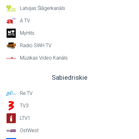
Latvijas Šlāgerkanāls
A TV
MyHits
Radio SWH TV
Mūzikas Video Kanāls
Sabiedriskie
Re:TV
TV3
LTV1
OstWest