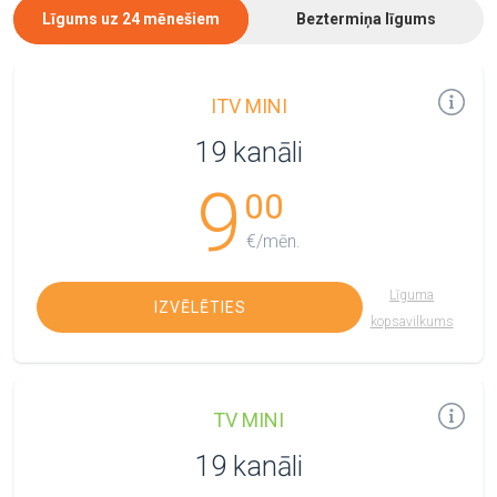
Līgums uz 24 mēnešiem
Beztermiņa līgums
ITV MINI
19 kanāli
9
00
€/mēn.
Līguma
IZVĒLĒTIES
kopsavilkums
TV MINI
19 kanāli