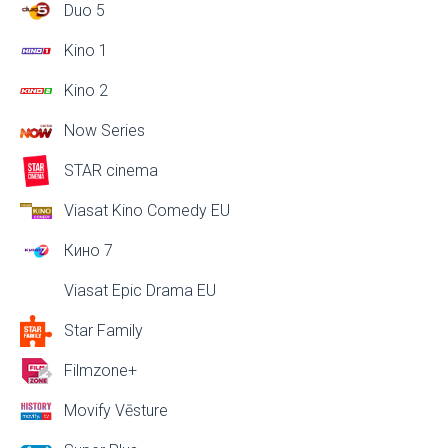
Duo 5
Kino 1
Kino 2
Now Series
STAR cinema
Viasat Kino Comedy EU
Кино 7
Viasat Epic Drama EU
Star Family
Filmzone+
Movify Vēsture