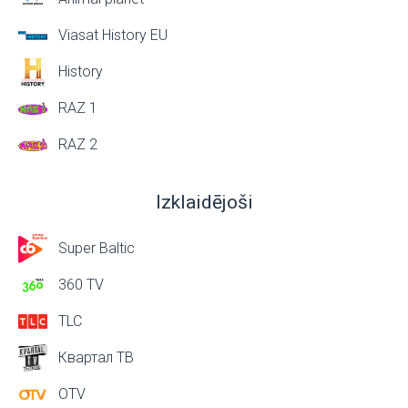
Viasat History EU
History
RAZ 1
RAZ 2
Izklaidējoši
Super Baltic
360 TV
TLC
Квартал ТВ
OTV