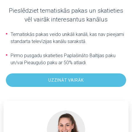
Pieslēdziet tematiskās pakas un skatieties
vēl vairāk interesantus kanālus
Tematiskās pakas veido unikāli kanāli, kas nav pieejami
standarta televīzijas kanālu sarakstā.
Pirmo pusgadu skatieties Paplašināto Baltijas paku
un/vai Pieaugušo paku ar 50% atlaidi.
UZZINĀT VAIRĀK