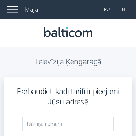
Mājai
RU
EN
Televīzija Ķengaragā
Pārbaudiet, kādi tarifi ir pieejami
Jūsu adresē