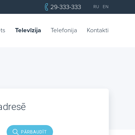
29-333-333
RU
EN
ets
Televīzija
Telefonija
Kontakti
 adresē
PĀRBAUDĪT