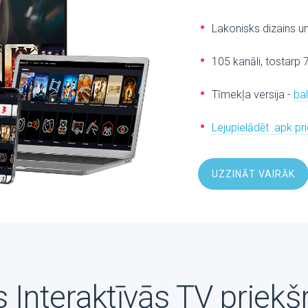
Lakonisks dizains u
105 kanāli, tostarp 
Tīmekļa versija -
ba
Lejupielādēt .apk p
UZZINĀT VAIRĀK
 Interaktīvās TV priekš