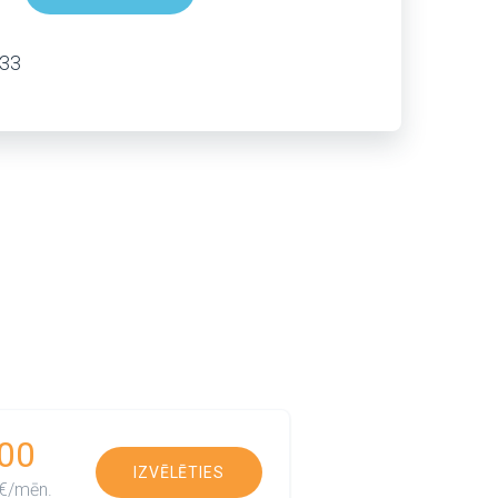
333
00
IZVĒLĒTIES
€/mēn.