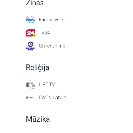
Ziņas
Euronews RU
TV24
Current Time
Reliģija
LIFE TV
EWTN Latvija
Mūzika