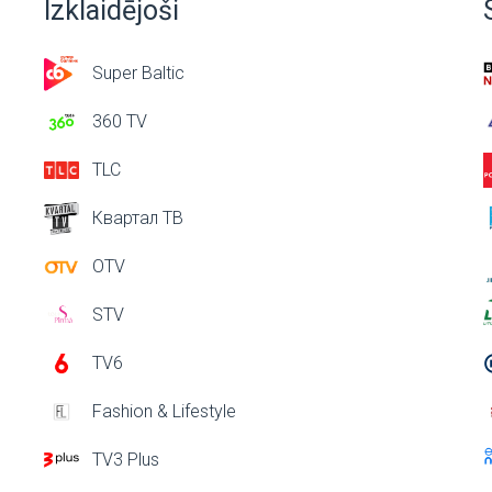
Izklaidējoši
Super Baltic
360 TV
TLC
Квартал ТВ
OTV
STV
TV6
Fashion & Lifestyle
TV3 Plus