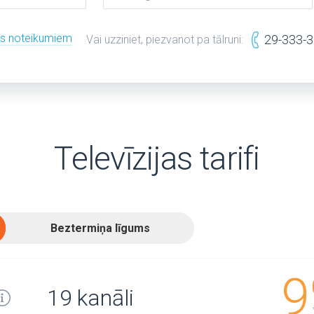
es noteikumiem
29-333-
Vai uzziniet, piezvanot pa tālruni:
Televīzijas tarifi
Beztermiņa līgums
9
19 kanāli