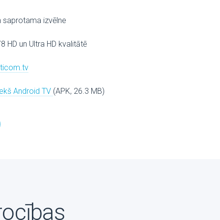
n saprotama izvēlne
78 HD un Ultra HD kvalitātē
lticom.tv
riekš Android TV
(APK, 26.3 MB)
rocības