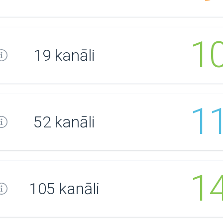
1
19 kanāli
1
52 kanāli
1
105 kanāli