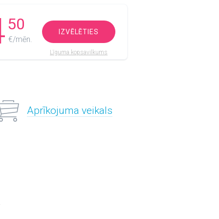
4
50
IZVĒLĒTIES
€/mēn.
Līguma kopsavilkums
Aprīkojuma veikals