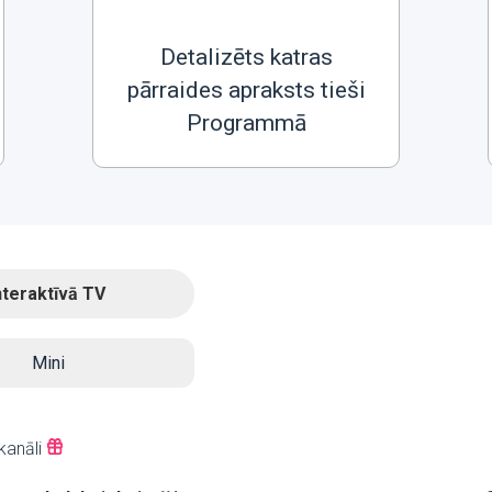
Detalizēts katras
pārraides apraksts tieši
Programmā
nteraktīvā TV
Mini
kanāli