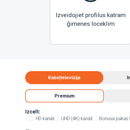
Izveidojiet profilus katram
ģimenes loceklim
Kabeļtelevīzija
I
Premium
Izcelt:
HD kanāli
UHD (4K) kanāli
Bonusa pakas 