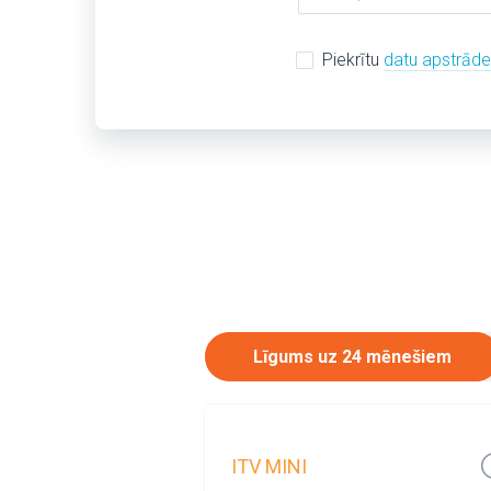
Piekrītu
datu apstrād
Līgums uz 24 mēnešiem
ITV MINI