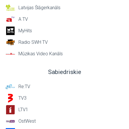
Latvijas Šlāgerkanāls
A TV
MyHits
Radio SWH TV
Mūzikas Video Kanāls
Sabiedriskie
Re:TV
TV3
LTV1
OstWest