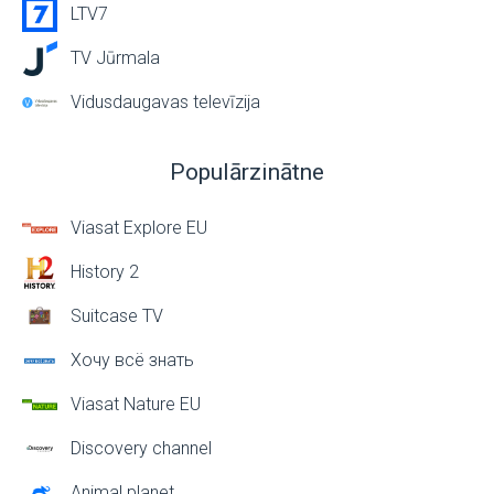
LTV7
TV Jūrmala
Vidusdaugavas televīzija
Populārzinātne
Viasat Explore EU
History 2
Suitcase TV
Хочу всё знать
Viasat Nature EU
Discovery channel
Animal planet