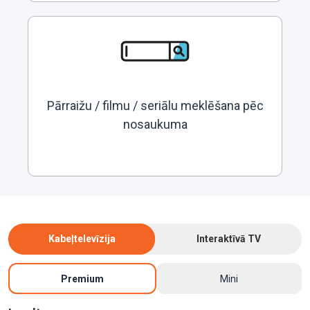
Pārraižu / filmu / seriālu meklēšana pēc
nosaukuma
Kabeļtelevīzija
Interaktīvā TV
Premium
Mini