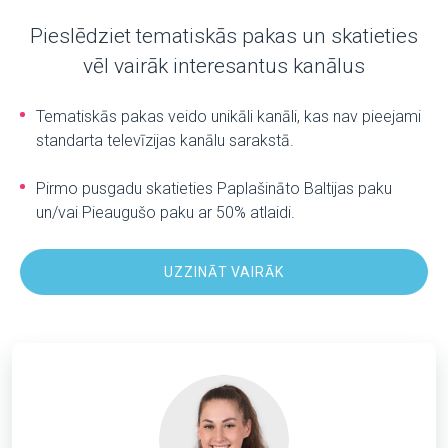
Pieslēdziet tematiskās pakas un skatieties
vēl vairāk interesantus kanālus
Tematiskās pakas veido unikāli kanāli, kas nav pieejami
standarta televīzijas kanālu sarakstā.
Pirmo pusgadu skatieties Paplašināto Baltijas paku
un/vai Pieaugušo paku ar 50% atlaidi.
UZZINĀT VAIRĀK