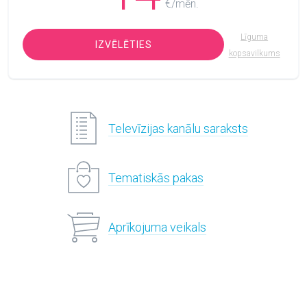
€/mēn.
Līguma
IZVĒLĒTIES
kopsavilkums
Televīzijas kanālu saraksts
Tematiskās pakas
Aprīkojuma veikals