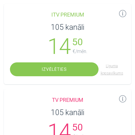
ITV PREMIUM
105 kanāli
14
50
€/mēn.
Līguma
IZVĒLĒTIES
kopsavilkums
TV PREMIUM
105 kanāli
14
50