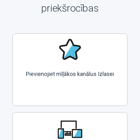
priekšrocības
Pievienojiet mīļākos kanālus Izlasei