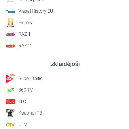
Viasat History EU
History
RAZ 1
RAZ 2
Izklaidējoši
Super Baltic
360 TV
TLC
Квартал ТВ
OTV