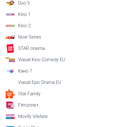
Duo 5
Kino 1
Kino 2
Now Series
STAR cinema
Viasat Kino Comedy EU
Кино 7
Viasat Epic Drama EU
Star Family
Filmzone+
Movify Vēsture