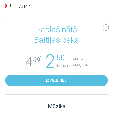
TV3 Mini
Paplašinātā
Baltijas paka
2
50
4
pirmo
99
pusgadu
€/mēn.
IZVĒLĒTIES
Mūzika