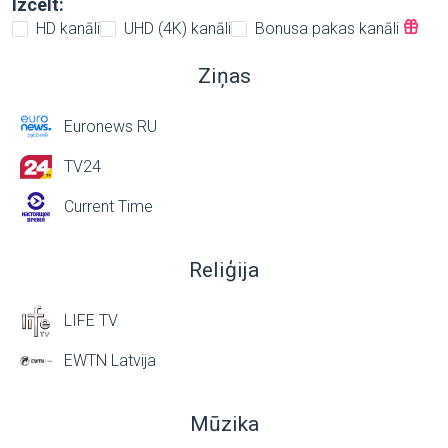
Izcelt:
HD kanāli
UHD (4K) kanāli
Bonusa pakas kanāli
Ziņas
Euronews RU
TV24
Current Time
Reliģija
LIFE TV
EWTN Latvija
Mūzika