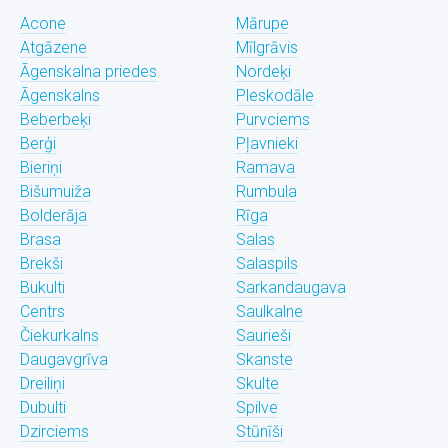
Acone
Mārupe
Atgāzene
Mīlgrāvis
Āgenskalna priedes
Nordeķi
Āgenskalns
Pleskodāle
Beberbeķi
Purvciems
Berģi
Pļavnieki
Bieriņi
Ramava
Bišumuiža
Rumbula
Bolderāja
Rīga
Brasa
Salas
Brekši
Salaspils
Bukulti
Sarkandaugava
Centrs
Saulkalne
Čiekurkalns
Saurieši
Daugavgrīva
Skanste
Dreiliņi
Skulte
Dubulti
Spilve
Dzirciems
Stūnīši