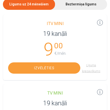
Līgums uz 24 mēnešiem
Beztermiņa līgums
ITV MINI
19 kanāli
9
00
€/mēn.
Līguma
IZVĒLĒTIES
kopsavilkums
TV MINI
19 kanāli