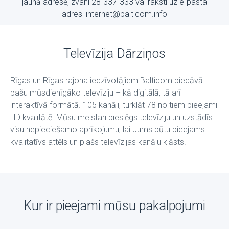
jaunā adresē, zvani 28-337-333 vai raksti uz е-pasta
adresi internet@balticom.info
Televīzija Dārziņos
Rīgas un Rīgas rajona iedzīvotājiem Balticom piedāvā
pašu mūsdienīgāko televīziju – kā digitālā, tā arī
interaktīvā formātā. 105 kanāli, turklāt 78 no tiem pieejami
HD kvalitātē. Mūsu meistari pieslēgs televīziju un uzstādīs
visu nepieciešamo aprīkojumu, lai Jums būtu pieejams
kvalitatīvs attēls un plašs televīzijas kanālu klāsts.
Kur ir pieejami mūsu pakalpojumi