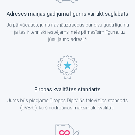
Adreses maiņas gadījumā līgums var tikt saglabāts
Ja pārvācaties, jums nav jāuztraucas par divu gadu līgumu
– ja tas ir tehniski iespējams, mēs pārnesīsim līgumu uz
jūsu jauno adresi.*
Eiropas kvalitātes standarts
Jums būs pieejams Eiropas Digitālās televīzijas standarts
(DVB-C), kurš nodrošinās maksimālu kvalitāti.