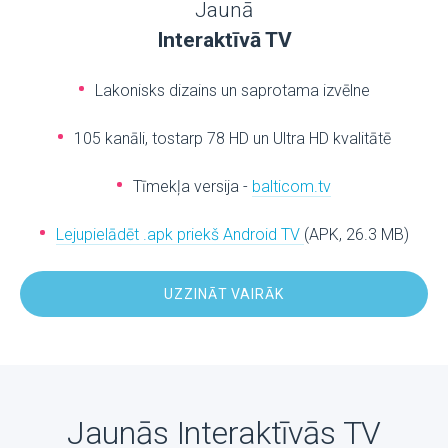
Jaunā
Interaktīvā TV
Lakonisks dizains un saprotama izvēlne
105 kanāli, tostarp 78 HD un Ultra HD kvalitātē
Tīmekļa versija -
balticom.tv
Lejupielādēt .apk priekš Android TV
(APK, 26.3 MB)
UZZINĀT VAIRĀK
Jaunās Interaktīvās TV