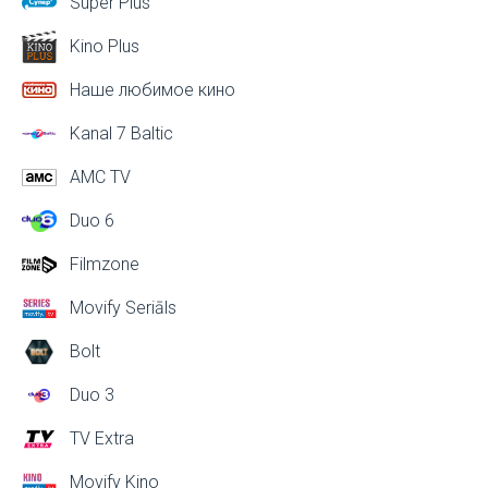
Super Plus
Kino Plus
Наше любимое кино
Kanal 7 Baltic
AMC TV
Duo 6
Filmzone
Movify Seriāls
Bolt
Duo 3
TV Extra
Movify Kino