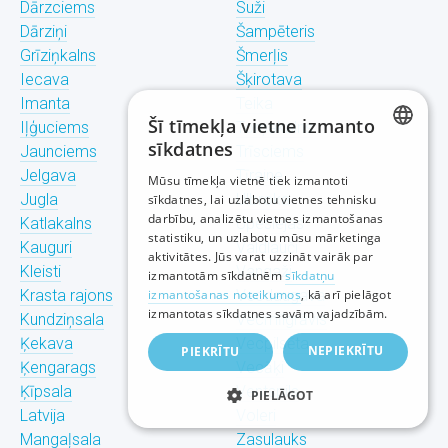
Dārzciems
Suži
Dārziņi
Šampēteris
Grīziņkalns
Šmerļis
Iecava
Šķirotava
Imanta
Teika
Šī tīmekļa vietne izmanto
Iļģuciems
Torņakalns
sīkdatnes
Jaunciems
Trīsciems
LATVIAN
Jelgava
Tīraine
Mūsu tīmekļa vietnē tiek izmantoti
Jugla
Ulbroka
sīkdatnes, lai uzlabotu vietnes tehnisku
RUSSIAN
darbību, analizētu vietnes izmantošanas
Katlakalns
Upeslejas
statistiku, un uzlabotu mūsu mārketinga
ENGLISH
Kauguri
Valdlauči
aktivitātes. Jūs varat uzzināt vairāk par
Kleisti
Vangaži
izmantotām sīkdatnēm
sīkdatņu
Krasta rajons
izmantošanas noteikumos
Vecdaugava
, kā arī pielāgot
izmantotas sīkdatnes savām vajadzībām.
Kundziņsala
Vecmīlgrāvis
Ķekava
Vecpilsēta
NEPIEKRĪTU
PIEKRĪTU
Ķengarags
Vecāķi
Ķīpsala
Ventspils
PIELĀGOT
Latvija
Voleri
Mangaļsala
Zasulauks