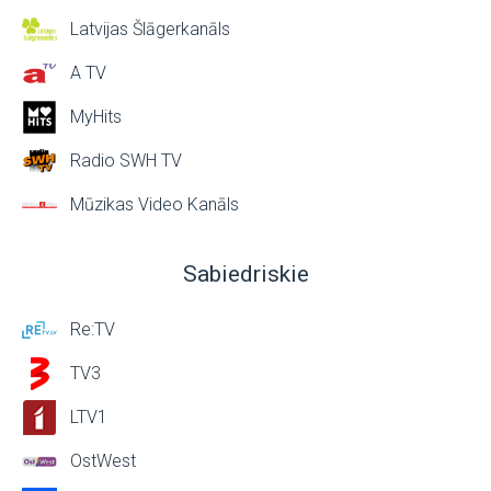
Latvijas Šlāgerkanāls
A TV
MyHits
Radio SWH TV
Mūzikas Video Kanāls
Sabiedriskie
Re:TV
TV3
LTV1
OstWest