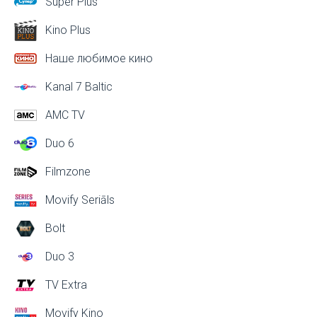
Super Plus
Kino Plus
Наше любимое кино
Kanal 7 Baltic
AMC TV
Duo 6
Filmzone
Movify Seriāls
Bolt
Duo 3
TV Extra
Movify Kino