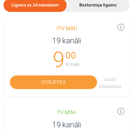
Līgums uz 24 mēnešiem
Beztermiņa līgums
ITV MINI
19 kanāli
9
00
€/mēn.
Līguma
IZVĒLĒTIES
kopsavilkums
TV MINI
19 kanāli