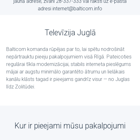
jaunā adresē, zvani 28-337-333 vai raksti uz е-pasta
adresi internet@balticom.info
Televīzija Juglā
Balticom komanda rūpējas par to, lai spētu nodrošināt
nepārtrauktu pieeju pakalpojumiem visā Rīgā. Pateicoties
regulārai tīkla modernizācijai, stabils interneta pieslēgums
mājai ar augstu minimālo garantēto ātrumu un lielākais
kanālu klāsts tagad ir pieejams gandrīz visur — no Juglas
līdz Zolitūdei.
Kur ir pieejami mūsu pakalpojumi