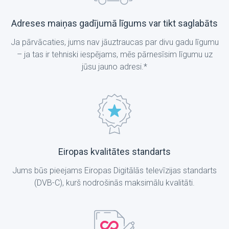
Adreses maiņas gadījumā līgums var tikt saglabāts
Ja pārvācaties, jums nav jāuztraucas par divu gadu līgumu
– ja tas ir tehniski iespējams, mēs pārnesīsim līgumu uz
jūsu jauno adresi.*
Eiropas kvalitātes standarts
Jums būs pieejams Eiropas Digitālās televīzijas standarts
(DVB-C), kurš nodrošinās maksimālu kvalitāti.