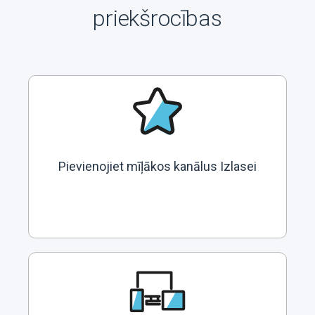
priekšrocības
Pievienojiet mīļākos kanālus Izlasei