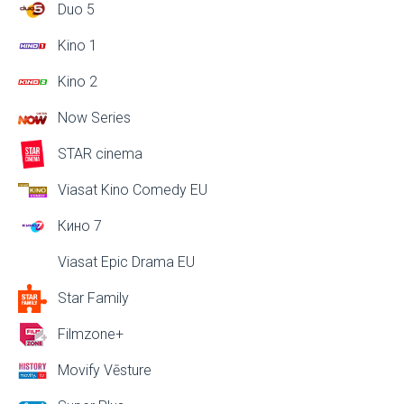
Duo 5
Kino 1
Kino 2
Now Series
STAR cinema
Viasat Kino Comedy EU
Кино 7
Viasat Epic Drama EU
Star Family
Filmzone+
Movify Vēsture