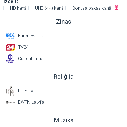
Izcelt:
HD kanāli
UHD (4K) kanāli
Bonusa pakas kanāli
Ziņas
Euronews RU
TV24
Current Time
Reliģija
LIFE TV
EWTN Latvija
Mūzika