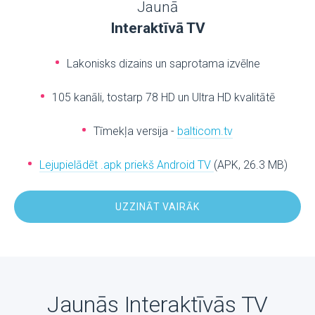
Jaunā
Interaktīvā TV
Lakonisks dizains un saprotama izvēlne
105 kanāli, tostarp 78 HD un Ultra HD kvalitātē
Tīmekļa versija -
balticom.tv
Lejupielādēt .apk priekš Android TV
(APK, 26.3 MB)
UZZINĀT VAIRĀK
Jaunās Interaktīvās TV