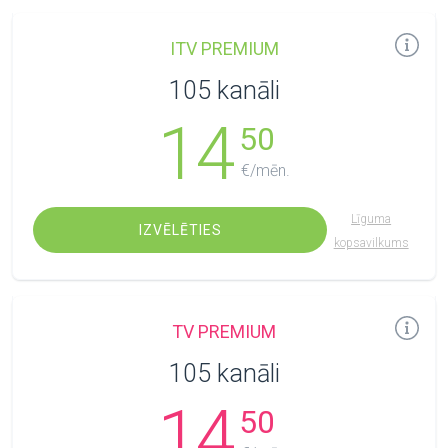
ITV PREMIUM
105 kanāli
14
50
€/mēn.
Līguma
IZVĒLĒTIES
kopsavilkums
TV PREMIUM
105 kanāli
14
50