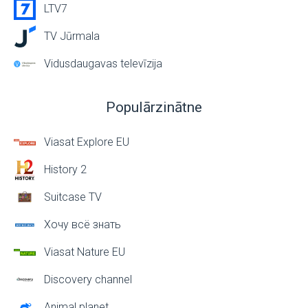
LTV7
TV Jūrmala
Vidusdaugavas televīzija
Populārzinātne
Viasat Explore EU
History 2
Suitcase TV
Хочу всё знать
Viasat Nature EU
Discovery channel
Animal planet