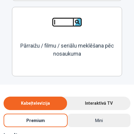
Pārraižu / filmu / seriālu meklēšana pēc
nosaukuma
Kabeļtelevīzija
Interaktīvā TV
Premium
Mini