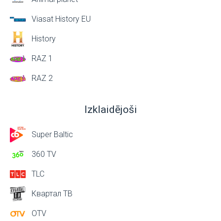
Viasat History EU
History
RAZ 1
RAZ 2
Izklaidējoši
Super Baltic
360 TV
TLC
Квартал ТВ
OTV