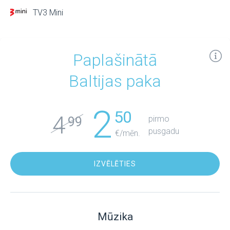
TV3 Mini
Paplašinātā
Baltijas paka
2
50
4
pirmo
99
pusgadu
€/mēn.
IZVĒLĒTIES
Mūzika