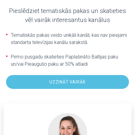
Pieslēdziet tematiskās pakas un skatieties
vēl vairāk interesantus kanālus
Tematiskās pakas veido unikāli kanāli, kas nav pieejami
standarta televīzijas kanālu sarakstā.
Pirmo pusgadu skatieties Paplašināto Baltijas paku
un/vai Pieaugušo paku ar 50% atlaidi.
UZZINĀT VAIRĀK