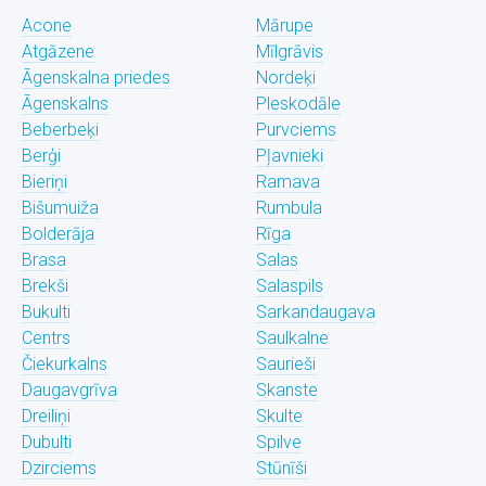
Acone
Mārupe
Atgāzene
Mīlgrāvis
Āgenskalna priedes
Nordeķi
Āgenskalns
Pleskodāle
Beberbeķi
Purvciems
Berģi
Pļavnieki
Bieriņi
Ramava
Bišumuiža
Rumbula
Bolderāja
Rīga
Brasa
Salas
Brekši
Salaspils
Bukulti
Sarkandaugava
Centrs
Saulkalne
Čiekurkalns
Saurieši
Daugavgrīva
Skanste
Dreiliņi
Skulte
Dubulti
Spilve
Dzirciems
Stūnīši