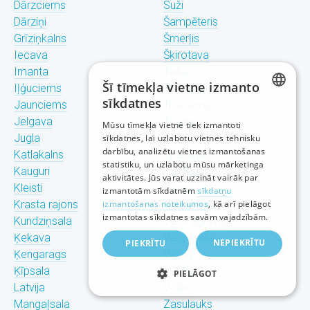
Dārzciems
Suži
Dārziņi
Šampēteris
Grīziņkalns
Šmerļis
Iecava
Šķirotava
Imanta
Teika
Šī tīmekļa vietne izmanto
Iļģuciems
Torņakalns
sīkdatnes
Jaunciems
Trīsciems
LATVIAN
Jelgava
Tīraine
Mūsu tīmekļa vietnē tiek izmantoti
Jugla
Ulbroka
sīkdatnes, lai uzlabotu vietnes tehnisku
RUSSIAN
darbību, analizētu vietnes izmantošanas
Katlakalns
Upeslejas
statistiku, un uzlabotu mūsu mārketinga
ENGLISH
Kauguri
Valdlauči
aktivitātes. Jūs varat uzzināt vairāk par
Kleisti
Vangaži
izmantotām sīkdatnēm
sīkdatņu
Krasta rajons
izmantošanas noteikumos
Vecdaugava
, kā arī pielāgot
izmantotas sīkdatnes savām vajadzībām.
Kundziņsala
Vecmīlgrāvis
Ķekava
Vecpilsēta
NEPIEKRĪTU
PIEKRĪTU
Ķengarags
Vecāķi
Ķīpsala
Ventspils
PIELĀGOT
Latvija
Voleri
Mangaļsala
Zasulauks