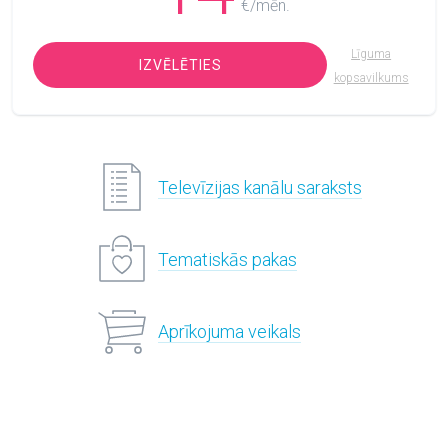
€/mēn.
Līguma
IZVĒLĒTIES
kopsavilkums
Televīzijas kanālu saraksts
Tematiskās pakas
Aprīkojuma veikals