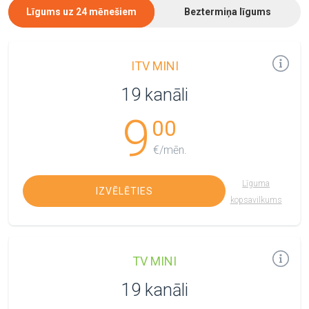
Līgums uz 24 mēnešiem
Beztermiņa līgums
ITV MINI
19 kanāli
9
00
€/mēn.
Līguma
IZVĒLĒTIES
kopsavilkums
TV MINI
19 kanāli