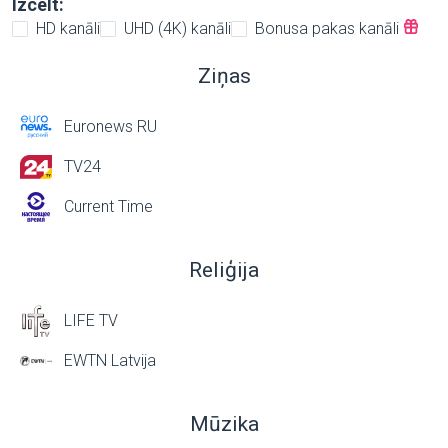
Izcelt:
HD kanāli
UHD (4K) kanāli
Bonusa pakas kanāli
Ziņas
Euronews RU
TV24
Current Time
Reliģija
LIFE TV
EWTN Latvija
Mūzika