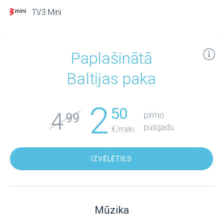
TV3 Mini
Paplašinātā
Baltijas paka
2
50
4
pirmo
99
pusgadu
€/mēn.
IZVĒLĒTIES
Mūzika