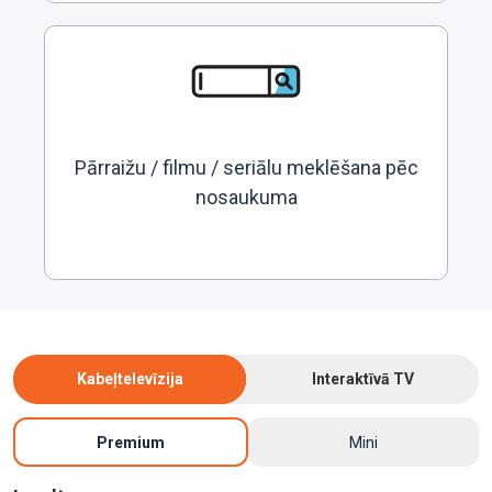
Pārraižu / filmu / seriālu meklēšana pēc
nosaukuma
Kabeļtelevīzija
Interaktīvā TV
Premium
Mini