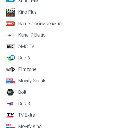
Super Plus
Kino Plus
Наше любимое кино
Kanal 7 Baltic
AMC TV
Duo 6
Filmzone
Movify Seriāls
Bolt
Duo 3
TV Extra
Movify Kino