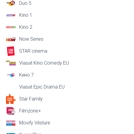
Duo 5
Kino 1
Kino 2
Now Series
STAR cinema
Viasat Kino Comedy EU
Кино 7
Viasat Epic Drama EU
Star Family
Filmzone+
Movify Vēsture