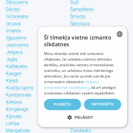
Dārzciems
Suži
Dārziņi
Šampēteris
Grīziņkalns
Šmerļis
Iecava
Šķirotava
Imanta
Teika
Šī tīmekļa vietne izmanto
Iļģuciems
Torņakalns
sīkdatnes
Jaunciems
Trīsciems
LATVIAN
Jelgava
Tīraine
Mūsu tīmekļa vietnē tiek izmantoti
Jugla
Ulbroka
sīkdatnes, lai uzlabotu vietnes tehnisku
RUSSIAN
darbību, analizētu vietnes izmantošanas
Katlakalns
Upeslejas
statistiku, un uzlabotu mūsu mārketinga
ENGLISH
Kauguri
Valdlauči
aktivitātes. Jūs varat uzzināt vairāk par
Kleisti
Vangaži
izmantotām sīkdatnēm
sīkdatņu
Krasta rajons
izmantošanas noteikumos
Vecdaugava
, kā arī pielāgot
izmantotas sīkdatnes savām vajadzībām.
Kundziņsala
Vecmīlgrāvis
Ķekava
Vecpilsēta
NEPIEKRĪTU
PIEKRĪTU
Ķengarags
Vecāķi
Ķīpsala
Ventspils
PIELĀGOT
Latvija
Voleri
Mangaļsala
Zasulauks