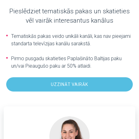
Pieslēdziet tematiskās pakas un skatieties
vēl vairāk interesantus kanālus
Tematiskās pakas veido unikāli kanāli, kas nav pieejami
standarta televīzijas kanālu sarakstā.
Pirmo pusgadu skatieties Paplašināto Baltijas paku
un/vai Pieaugušo paku ar 50% atlaidi.
UZZINĀT VAIRĀK