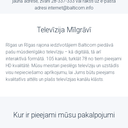
jaunā adresē, zvani 28-337-333 vai raksti uz е-pasta
adresi internet@balticom.info
Televīzija Mīlgrāvī
Rīgas un Rīgas rajona iedzīvotājiem Balticom piedāvā
pašu mūsdienīgāko televīziju – kā digitālā, tā arī
interaktīvā formātā. 105 kanāli, turklāt 78 no tiem pieejami
HD kvalitātē. Mūsu meistari pieslēgs televīziju un uzstādīs
visu nepieciešamo aprīkojumu, lai Jums būtu pieejams
kvalitatīvs attēls un plašs televīzijas kanālu klāsts.
Kur ir pieejami mūsu pakalpojumi