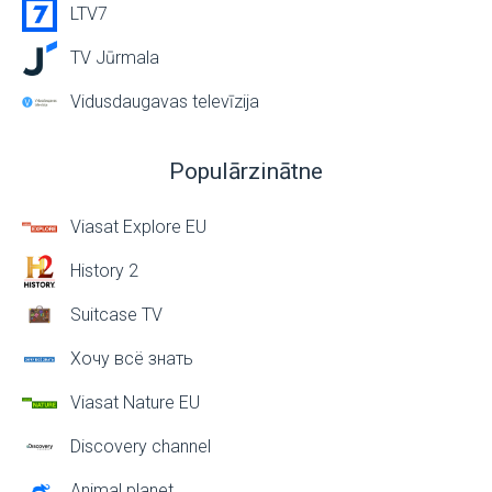
LTV7
TV Jūrmala
Vidusdaugavas televīzija
Populārzinātne
Viasat Explore EU
History 2
Suitcase TV
Хочу всё знать
Viasat Nature EU
Discovery channel
Animal planet