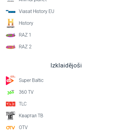
Viasat History EU
History
RAZ 1
RAZ 2
Izklaidējoši
Super Baltic
360 TV
TLC
Квартал ТВ
OTV