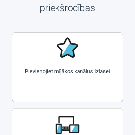
priekšrocības
Pievienojiet mīļākos kanālus Izlasei