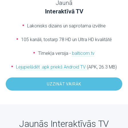
Jaunā
Interaktīvā TV
Lakonisks dizains un saprotama izvēlne
105 kanāli, tostarp 78 HD un Ultra HD kvalitātē
Tīmekļa versija -
balticom.tv
Lejupielādēt .apk priekš Android TV
(APK, 26.3 MB)
UZZINĀT VAIRĀK
Jaunās Interaktīvās TV