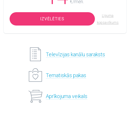
€/mēn.
Līguma
IZVĒLĒTIES
kopsavilkums
Televīzijas kanālu saraksts
Tematiskās pakas
Aprīkojuma veikals