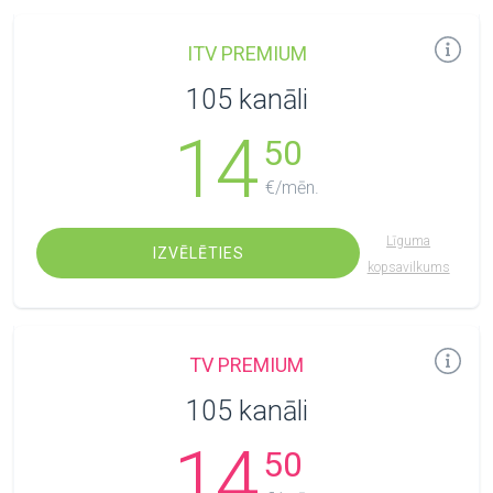
ITV PREMIUM
105 kanāli
14
50
€/mēn.
Līguma
IZVĒLĒTIES
kopsavilkums
TV PREMIUM
105 kanāli
14
50