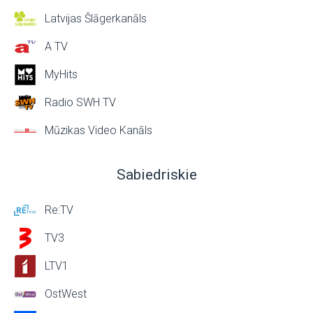
Latvijas Šlāgerkanāls
A TV
MyHits
Radio SWH TV
Mūzikas Video Kanāls
Sabiedriskie
Re:TV
TV3
LTV1
OstWest