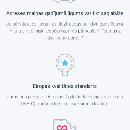
Adreses maiņas gadījumā līgums var tikt saglabāts
Ja pārvācaties, jums nav jāuztraucas par divu gadu līgumu
– ja tas ir tehniski iespējams, mēs pārnesīsim līgumu uz
jūsu jauno adresi.*
Eiropas kvalitātes standarts
Jums būs pieejams Eiropas Digitālās televīzijas standarts
(DVB-C), kurš nodrošinās maksimālu kvalitāti.