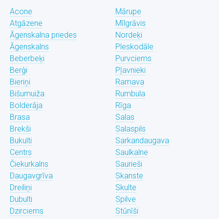
Acone
Mārupe
Atgāzene
Mīlgrāvis
Āgenskalna priedes
Nordeķi
Āgenskalns
Pleskodāle
Beberbeķi
Purvciems
Berģi
Pļavnieki
Bieriņi
Ramava
Bišumuiža
Rumbula
Bolderāja
Rīga
Brasa
Salas
Brekši
Salaspils
Bukulti
Sarkandaugava
Centrs
Saulkalne
Čiekurkalns
Saurieši
Daugavgrīva
Skanste
Dreiliņi
Skulte
Dubulti
Spilve
Dzirciems
Stūnīši