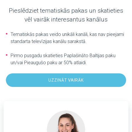
Pieslēdziet tematiskās pakas un skatieties
vēl vairāk interesantus kanālus
Tematiskās pakas veido unikāli kanāli, kas nav pieejami
standarta televīzijas kanālu sarakstā.
Pirmo pusgadu skatieties Paplašināto Baltijas paku
un/vai Pieaugušo paku ar 50% atlaidi.
UZZINĀT VAIRĀK