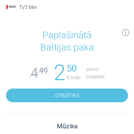
TV3 Mini
Paplašinātā
Baltijas paka
2
50
4
pirmo
99
pusgadu
€/mēn.
IZVĒLĒTIES
Mūzika