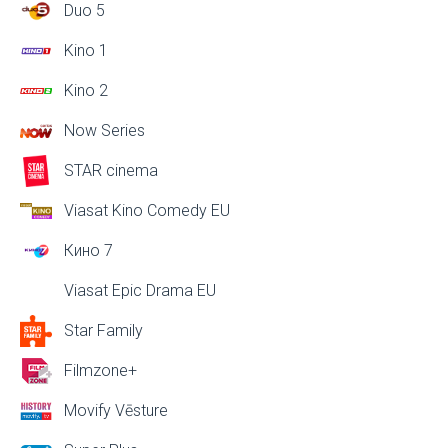
Duo 5
Kino 1
Kino 2
Now Series
STAR cinema
Viasat Kino Comedy EU
Кино 7
Viasat Epic Drama EU
Star Family
Filmzone+
Movify Vēsture