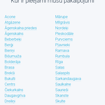
Kur ir pieejami mūsu pakalpojumi
Acone
Mārupe
Atgāzene
Mīlgrāvis
Āgenskalna priedes
Nordeķi
Āgenskalns
Pleskodāle
Beberbeķi
Purvciems
Berģi
Pļavnieki
Bieriņi
Ramava
Bišumuiža
Rumbula
Bolderāja
Rīga
Brasa
Salas
Brekši
Salaspils
Bukulti
Sarkandaugava
Centrs
Saulkalne
Čiekurkalns
Saurieši
Daugavgrīva
Skanste
Dreiliņi
Skulte