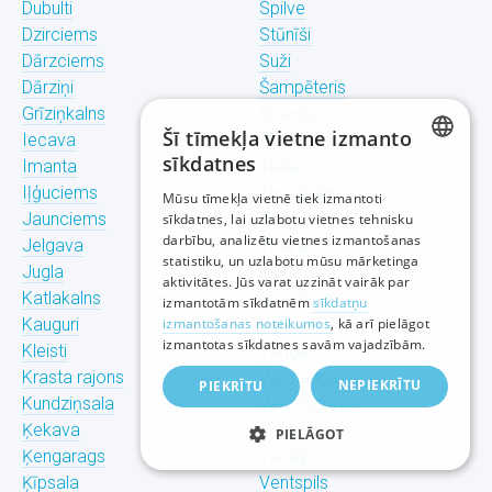
Dubulti
Spilve
Dzirciems
Stūnīši
Dārzciems
Suži
Dārziņi
Šampēteris
Grīziņkalns
Šmerļis
Šī tīmekļa vietne izmanto
Iecava
Šķirotava
sīkdatnes
Imanta
Teika
LATVIAN
Iļģuciems
Torņakalns
Mūsu tīmekļa vietnē tiek izmantoti
Jaunciems
Trīsciems
sīkdatnes, lai uzlabotu vietnes tehnisku
RUSSIAN
darbību, analizētu vietnes izmantošanas
Jelgava
Tīraine
statistiku, un uzlabotu mūsu mārketinga
ENGLISH
Jugla
Ulbroka
aktivitātes. Jūs varat uzzināt vairāk par
Katlakalns
Upeslejas
izmantotām sīkdatnēm
sīkdatņu
Kauguri
izmantošanas noteikumos
Valdlauči
, kā arī pielāgot
izmantotas sīkdatnes savām vajadzībām.
Kleisti
Vangaži
Krasta rajons
Vecdaugava
NEPIEKRĪTU
PIEKRĪTU
Kundziņsala
Vecmīlgrāvis
Ķekava
Vecpilsēta
PIELĀGOT
Ķengarags
Vecāķi
Ķīpsala
Ventspils