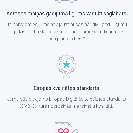
Adreses maiņas gadījumā līgums var tikt saglabāts
Ja pārvācaties, jums nav jāuztraucas par divu gadu līgumu
– ja tas ir tehniski iespējams, mēs pārnesīsim līgumu uz
jūsu jauno adresi.*
Eiropas kvalitātes standarts
Jums būs pieejams Eiropas Digitālās televīzijas standarts
(DVB-C), kurš nodrošinās maksimālu kvalitāti.