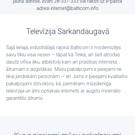
jaunā adresē, zvani 28-337-333 vai raksti uz е-pasta
adresi internet@balticom.info
Televīzija Sarkandaugavā
Šajā lielajā, industriālajā rajonā Balticom ir modernizējis
savu tīklu visai nesen — tāpat kā Teikā, arī šeit atrodas
daudz ofisa ēku, atbilstoši kam arī prasības interneta
ātrumam ir augstākas. Mūsu pakalpojumi ir pieejami ne
tikai juridiskām personām — arī Jums ir pieejami kvalitatīvi
pakalpojumi dzīvokļos, kā, piemēram, mūsdienīga
televīzija un ātrs optiskais internets ar augstu minimālo
garantēto ātrumu.