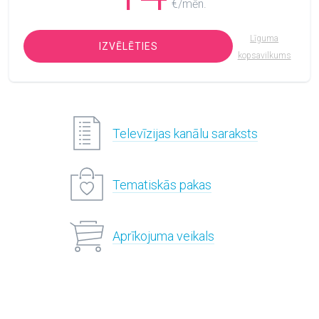
€/mēn.
Līguma
IZVĒLĒTIES
kopsavilkums
Televīzijas kanālu saraksts
Tematiskās pakas
Aprīkojuma veikals