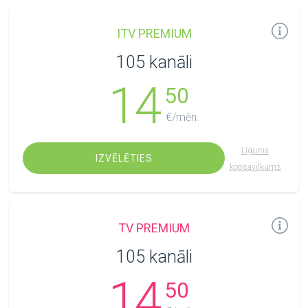
ITV PREMIUM
105 kanāli
14
50
€/mēn.
Līguma
IZVĒLĒTIES
kopsavilkums
TV PREMIUM
105 kanāli
14
50