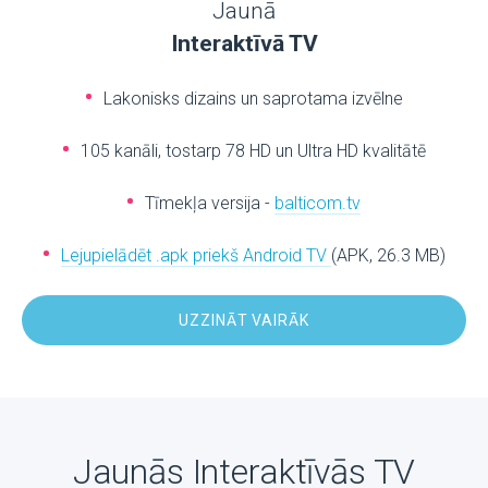
Jaunā
Interaktīvā TV
Lakonisks dizains un saprotama izvēlne
105 kanāli, tostarp 78 HD un Ultra HD kvalitātē
Tīmekļa versija -
balticom.tv
Lejupielādēt .apk priekš Android TV
(APK, 26.3 MB)
UZZINĀT VAIRĀK
Jaunās Interaktīvās TV