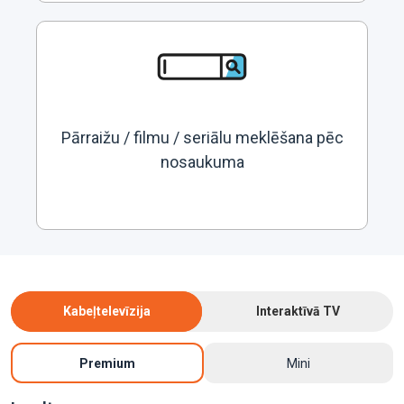
Pārraižu / filmu / seriālu meklēšana pēc
nosaukuma
Kabeļtelevīzija
Interaktīvā TV
Premium
Mini