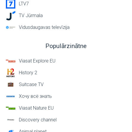
LTV7
TV Jūrmala
Vidusdaugavas televīzija
Populārzinātne
Viasat Explore EU
History 2
Suitcase TV
Хочу всё знать
Viasat Nature EU
Discovery channel
Animal planet