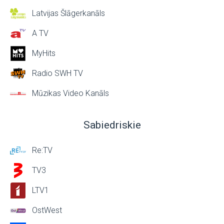
Latvijas Šlāgerkanāls
A TV
MyHits
Radio SWH TV
Mūzikas Video Kanāls
Sabiedriskie
Re:TV
TV3
LTV1
OstWest