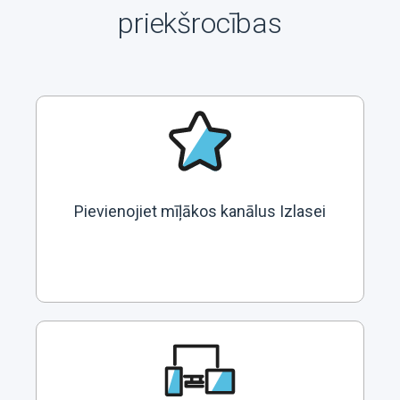
priekšrocības
Pievienojiet mīļākos kanālus Izlasei