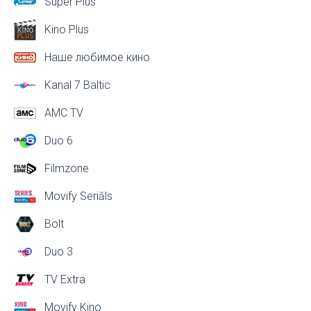
Super Plus
Kino Plus
Наше любимое кино
Kanal 7 Baltic
AMC TV
Duo 6
Filmzone
Movify Seriāls
Bolt
Duo 3
TV Extra
Movify Kino