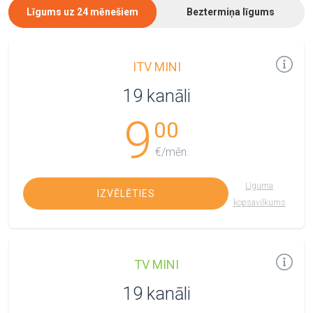
Līgums uz 24 mēnešiem
Beztermiņa līgums
ITV MINI
19 kanāli
9
00
€/mēn.
Līguma
IZVĒLĒTIES
kopsavilkums
TV MINI
19 kanāli