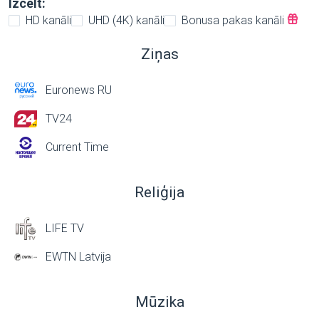
Izcelt:
HD kanāli
UHD (4K) kanāli
Bonusa pakas kanāli
Ziņas
Euronews RU
TV24
Current Time
Reliģija
LIFE TV
EWTN Latvija
Mūzika