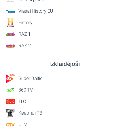
Viasat History EU
History
RAZ 1
RAZ 2
Izklaidējoši
Super Baltic
360 TV
TLC
Квартал ТВ
OTV