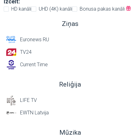
Izcelt:
HD kanāli
UHD (4K) kanāli
Bonusa pakas kanāli
Ziņas
Euronews RU
TV24
Current Time
Reliģija
LIFE TV
EWTN Latvija
Mūzika