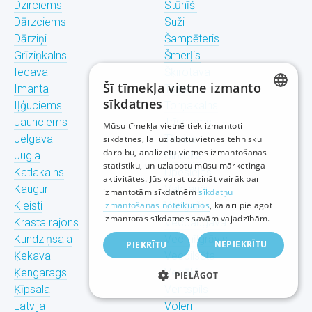
Dzirciems
Stūnīši
Dārzciems
Suži
Dārziņi
Šampēteris
Grīziņkalns
Šmerļis
Iecava
Šķirotava
Šī tīmekļa vietne izmanto
Imanta
Teika
sīkdatnes
Iļģuciems
Torņakalns
LATVIAN
Jaunciems
Trīsciems
Mūsu tīmekļa vietnē tiek izmantoti
Jelgava
Tīraine
sīkdatnes, lai uzlabotu vietnes tehnisku
RUSSIAN
darbību, analizētu vietnes izmantošanas
Jugla
Ulbroka
statistiku, un uzlabotu mūsu mārketinga
ENGLISH
Katlakalns
Upeslejas
aktivitātes. Jūs varat uzzināt vairāk par
Kauguri
Valdlauči
izmantotām sīkdatnēm
sīkdatņu
Kleisti
izmantošanas noteikumos
Vangaži
, kā arī pielāgot
izmantotas sīkdatnes savām vajadzībām.
Krasta rajons
Vecdaugava
Kundziņsala
Vecmīlgrāvis
NEPIEKRĪTU
PIEKRĪTU
Ķekava
Vecpilsēta
Ķengarags
Vecāķi
PIELĀGOT
Ķīpsala
Ventspils
Latvija
Voleri