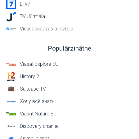
LTV7
TV Jūrmala
Vidusdaugavas televīzija
Populārzinātne
Viasat Explore EU
History 2
Suitcase TV
Хочу всё знать
Viasat Nature EU
Discovery channel
Animal planet