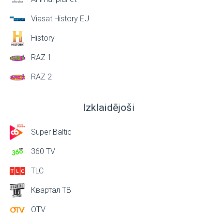
Viasat History EU
History
RAZ 1
RAZ 2
Izklaidējoši
Super Baltic
360 TV
TLC
Квартал ТВ
OTV