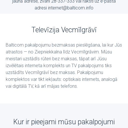
jaunā adresē, zvani 28-337-333 vai raksti uz е-pasta
adresi internet@balticom.info
Televīzija Vecmīlgrāvī
Balticom pakalpojumu bezmaksas pieslēgšana, lai kur Jūs
atrastos — no Ziepniekkalna līdz Vecmīlgrāvim. Mūsu
meistari uzstādīs rūteri bez maksas, tāpat arī Jūsu
izvēlētais interneta komplekts un TV pakalpojums tiks
uzstādīts Vecmīlgrāvī bez maksas. Pakalpojumu
komplektos var tikt iekļauts: optiskais internets, analogā
vai digitālā TV, kā arī mājas telefons.
Kur ir pieejami mūsu pakalpojumi