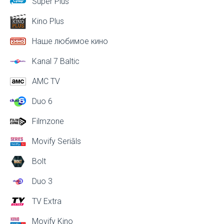
Super Plus
Kino Plus
Наше любимое кино
Kanal 7 Baltic
AMC TV
Duo 6
Filmzone
Movify Seriāls
Bolt
Duo 3
TV Extra
Movify Kino