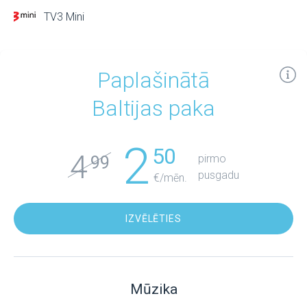
TV3 Mini
Paplašinātā
Baltijas paka
2
50
4
pirmo
99
pusgadu
€/mēn.
IZVĒLĒTIES
Mūzika