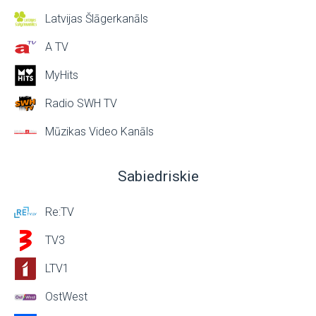
Latvijas Šlāgerkanāls
A TV
MyHits
Radio SWH TV
Mūzikas Video Kanāls
Sabiedriskie
Re:TV
TV3
LTV1
OstWest