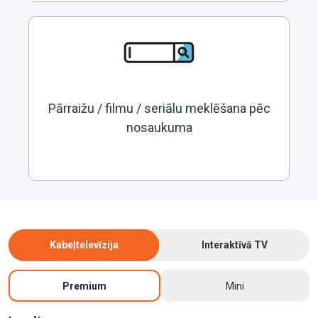
Pārraižu / filmu / seriālu meklēšana pēc
nosaukuma
Kabeļtelevīzija
Interaktīvā TV
Premium
Mini