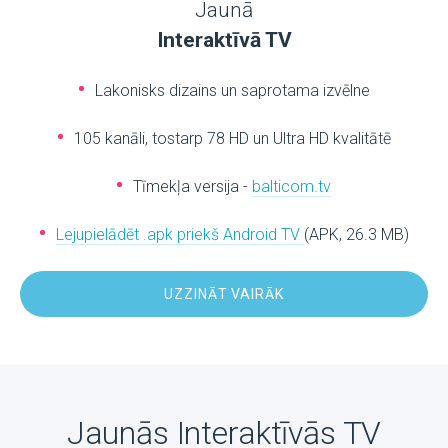
Jaunā
Interaktīvā TV
Lakonisks dizains un saprotama izvēlne
105 kanāli, tostarp 78 HD un Ultra HD kvalitātē
Tīmekļa versija -
balticom.tv
Lejupielādēt .apk priekš Android TV
(APK, 26.3 MB)
UZZINĀT VAIRĀK
Jaunās Interaktīvās TV