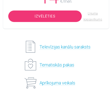
€/mēn.
Līguma
IZVĒLĒTIES
kopsavilkums
Televīzijas kanālu saraksts
Tematiskās pakas
Aprīkojuma veikals