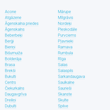
Acone
Mārupe
Atgāzene
Mīlgrāvis
Āgenskalna priedes
Nordeķi
Āgenskalns
Pleskodāle
Beberbeķi
Purvciems
Berģi
Pļavnieki
Bieriņi
Ramava
Bišumuiža
Rumbula
Bolderāja
Rīga
Brasa
Salas
Brekši
Salaspils
Bukulti
Sarkandaugava
Centrs
Saulkalne
Čiekurkalns
Saurieši
Daugavgrīva
Skanste
Dreiliņi
Skulte
Dubulti
Spilve