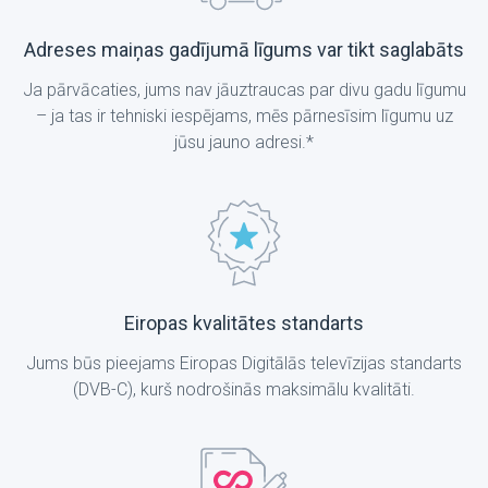
Adreses maiņas gadījumā līgums var tikt saglabāts
Ja pārvācaties, jums nav jāuztraucas par divu gadu līgumu
– ja tas ir tehniski iespējams, mēs pārnesīsim līgumu uz
jūsu jauno adresi.*
Eiropas kvalitātes standarts
Jums būs pieejams Eiropas Digitālās televīzijas standarts
(DVB-C), kurš nodrošinās maksimālu kvalitāti.