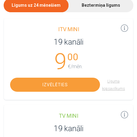
Līgums uz 24 mēnešiem
Beztermiņa līgums
ITV MINI
19 kanāli
9
00
€/mēn.
Līguma
IZVĒLĒTIES
kopsavilkums
TV MINI
19 kanāli