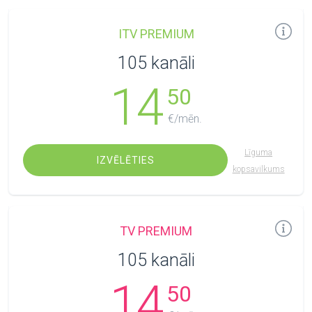
ITV PREMIUM
105 kanāli
14
50
€/mēn.
Līguma
IZVĒLĒTIES
kopsavilkums
TV PREMIUM
105 kanāli
14
50