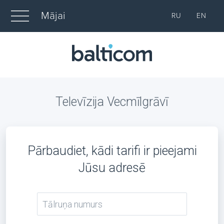
Mājai
RU
EN
Televīzija Vecmīlgrāvī
Pārbaudiet, kādi tarifi ir pieejami
Jūsu adresē