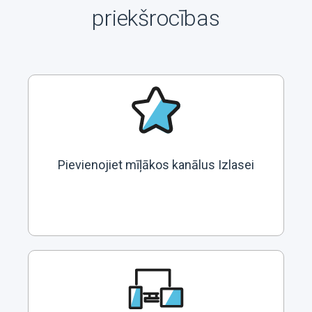
priekšrocības
Pievienojiet mīļākos kanālus Izlasei