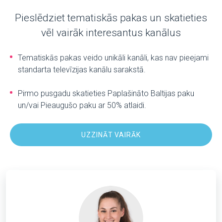
Pieslēdziet tematiskās pakas un skatieties
vēl vairāk interesantus kanālus
Tematiskās pakas veido unikāli kanāli, kas nav pieejami
standarta televīzijas kanālu sarakstā.
Pirmo pusgadu skatieties Paplašināto Baltijas paku
un/vai Pieaugušo paku ar 50% atlaidi.
UZZINĀT VAIRĀK