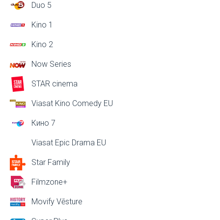
Duo 5
Kino 1
Kino 2
Now Series
STAR cinema
Viasat Kino Comedy EU
Кино 7
Viasat Epic Drama EU
Star Family
Filmzone+
Movify Vēsture