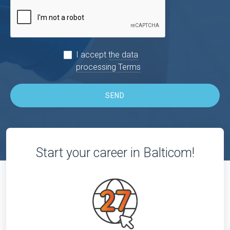
I accept
the data
processing Terms
SEND
Start your career in Balticom!