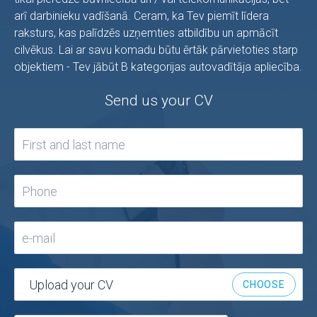
arī darbinieku vadīšanā. Ceram, ka Tev piemīt līdera
raksturs, kas palīdzēs uzņemties atbildību un apmācīt
cilvēkus. Lai ar savu komadu būtu ērtāk pārvietoties starp
objektiem - Tev jābūt B kategorijas autovadītāja apliecība.
Send us your CV
Upload your CV
CHOOSE