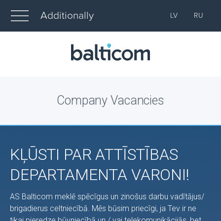
Additionally
LV
RU
Company Vacancies
KĻŪSTI PAR ATTĪSTĪBAS
DEPARTAMENTA VARONI!
AS Balticom meklē spēcīgus un zinošus darbu vadītājus/
brigadierus celtniecībā. Mēs būsim priecīgi, ja Tev ir ne
tikai pieredze būvniecībā un / vai telekomunikācijās, bet