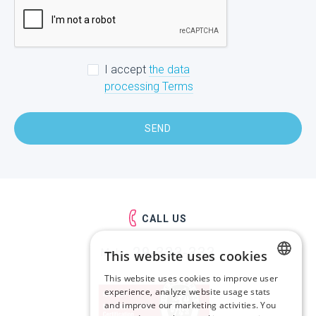
I accept
the data
processing Terms
SEND
CALL US
29-333-333
Mob.:
This website uses cookies
This website uses cookies to improve user
LATVIAN
experience, analyze website usage stats
and improve our marketing activities. You
RUSSIAN