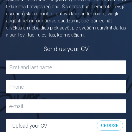
tīklu katrā Latvijas reģionā. Šis darbs būs piemērots Tev, ja
esi enerģisks un mobils, gatavs komandējumiem, viegli
apgūsti lielu informācijas daudzumu, spēj pārliecināt
cilvēkus un nebaidies pieklauvēt pie svešām durvīm! Ja tas
ir par Tevi, tad Tu esi tas, ko meklējam!
Send us your CV
Upload your CV
CHOOSE