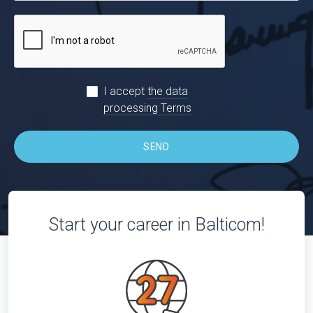
I accept
the data
processing Terms
SEND
Start your career in Balticom!