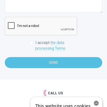
I accept
the data
processing Terms
SEND
CALL US
29-333-333
Mob.:
This website uses cookies