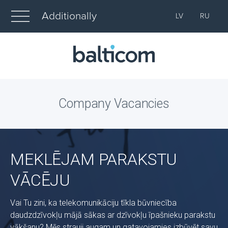
Additionally
LV
RU
Company Vacancies
MEKLĒJAM PARAKSTU
VĀCĒJU
Vai Tu zini, ka telekomunikāciju tīkla būvniecība
daudzdzīvokļu mājā sākas ar dzīvokļu īpašnieku parakstu
vākšanu? Mēs strauji augam un gatavojamies izbūvēt savu