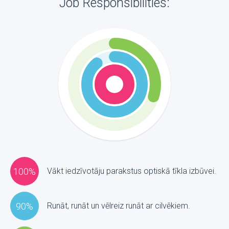
Job Responsibilities:
100%
Vākt iedzīvotāju parakstus optiskā tīkla izbūvei.
90%
Runāt, runāt un vēlreiz runāt ar cilvēkiem.