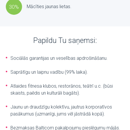
30%
Mācīties jaunas lietas.
Papildu Tu saņemsi:
Sociālās garantijas un veselības apdrošināšanu.
Saprātīgu un laipnu vadību (99% laika).
Atlaides fitnesa klubos, restorānos, teātrī u.c. (būsi
skaists, paēdis un kulturāli bagāts).
Jaunu un draudzīgu kolektīvu, jautrus korporatīvos
pasākumus (uzmanīgi, jums vēl jāstrādā kopā).
Bezmaksas Balticom pakalpojumu pieslēgumu mājās.