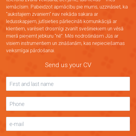
iemācīsim. Pabeidzot apmācību pie mums, uzzināsiet, ka
"aukstajiem zvaniem" nav nekāda sakara ar
ledusskapjiem, jutīsieties pārliecināti komunikācijā ar
klientiem, varēsiet drosmīgi zvanīt svešiniekiem un vēsā
mierā pieņemt jebkuru "nē". Mēs nodrošināsim Jūs ar
visiem instrumentiem un zināšanām, kas nepieciešamas
veiksmīgai pārdošanai.
Send us your CV