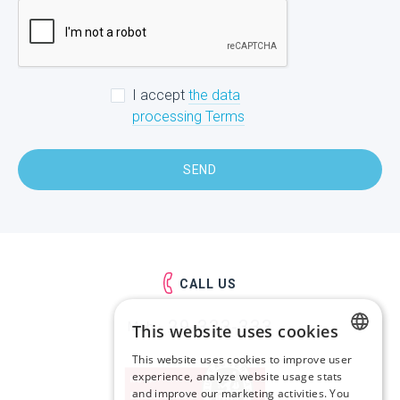
I accept
the data
processing Terms
SEND
CALL US
29-333-333
Mob.:
This website uses cookies
This website uses cookies to improve user
LATVIAN
experience, analyze website usage stats
and improve our marketing activities. You