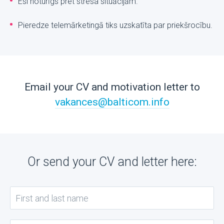
Esi noturīgs pret stresa situācijām.
Pieredze telemārketingā tiks uzskatīta par priekšrocību.
Email your CV and motivation letter to
vakances@balticom.info
Or send your CV and letter here: