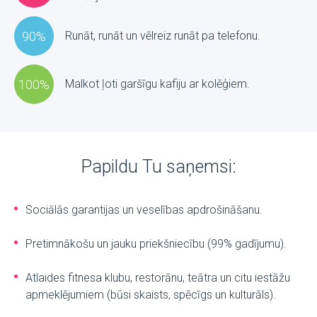
90%
Runāt, runāt un vēlreiz runāt pa telefonu.
100%
Malkot ļoti garšīgu kafiju ar kolēģiem.
Papildu Tu saņemsi:
Sociālās garantijas un veselības apdrošināšanu.
Pretimnākošu un jauku priekšniecību (99% gadījumu).
Atlaides fitnesa klubu, restorānu, teātra un citu iestāžu
apmeklējumiem (būsi skaists, spēcīgs un kulturāls).