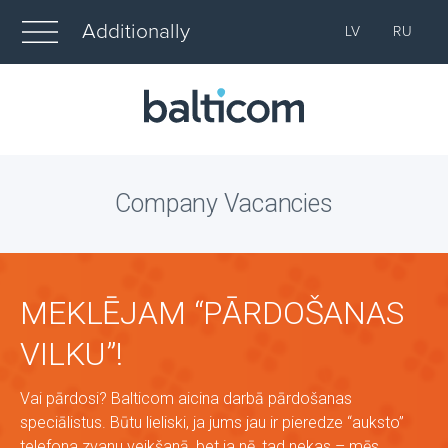
Additionally
LV
RU
Company Vacancies
MEKLĒJAM “PĀRDOŠANAS
VILKU”!
Vai pārdosi? Balticom aicina darbā pārdošanas
speciālistus. Būtu lieliski, ja jums jau ir pieredze “auksto”
telefona zvanu veikšanā, bet ja nē, tad nekas – mēs