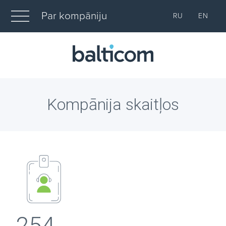
Par kompāniju
RU
EN
Kompānija skaitļos
254