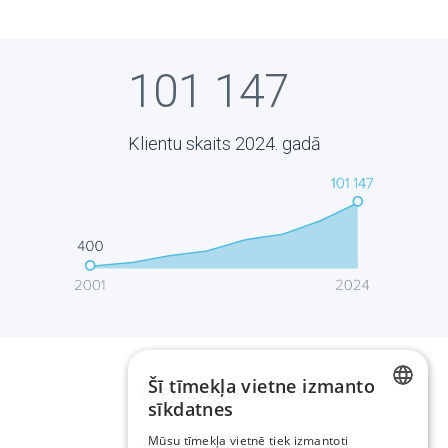
101 147
Klientu skaits
2024. gadā
Šī tīmekļa vietne izmanto
PIEZVANIET MUMS
sīkdatnes
LATVIAN
29-333-333
Mūsu tīmekļa vietnē tiek izmantoti
Mob.: