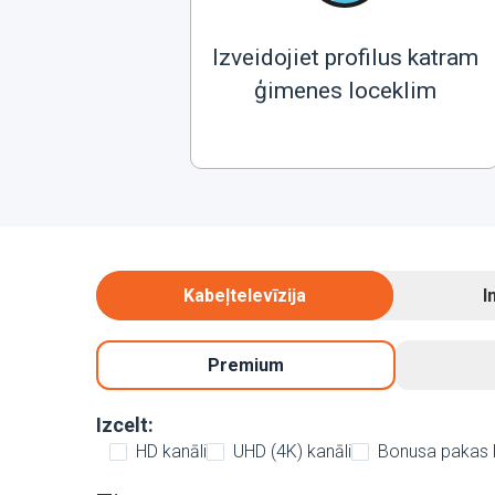
Izveidojiet profilus katram
ģimenes loceklim
Kabeļtelevīzija
I
Premium
Izcelt:
HD kanāli
UHD (4K) kanāli
Bonusa pakas 