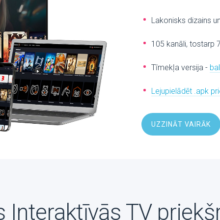
Lakonisks dizains u
105 kanāli, tostarp 
Tīmekļa versija -
ba
Lejupielādēt .apk p
UZZINĀT VAIRĀK
 Interaktīvās TV priekš