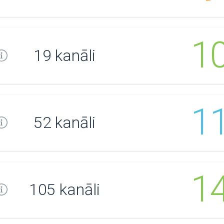
1
19 kanāli
1
52 kanāli
1
105 kanāli