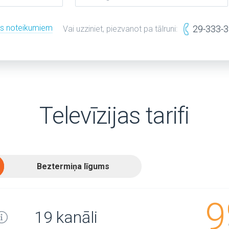
es noteikumiem
29-333-
Vai uzziniet, piezvanot pa tālruni:
Televīzijas tarifi
Beztermiņa līgums
9
19 kanāli