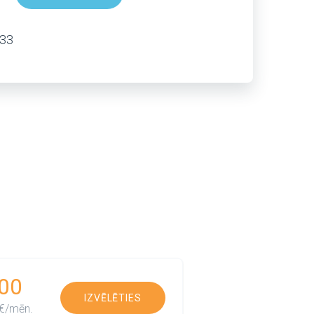
333
00
IZVĒLĒTIES
€/mēn.