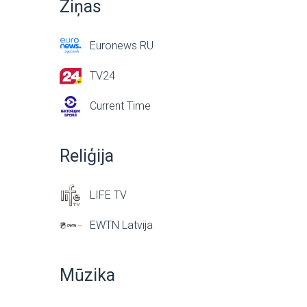
Ziņas
Euronews RU
TV24
Current Time
Reliģija
LIFE TV
EWTN Latvija
Mūzika