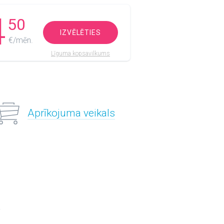
4
50
IZVĒLĒTIES
€/mēn.
Līguma kopsavilkums
Aprīkojuma veikals