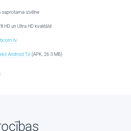
n saprotama izvēlne
78 HD un Ultra HD kvalitātē
lticom.tv
riekš Android TV
(APK, 26.3 MB)
rocības