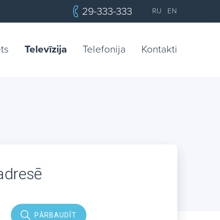
29-333-333
RU
EN
ets
Televīzija
Telefonija
Kontakti
 adresē
PĀRBAUDĪT