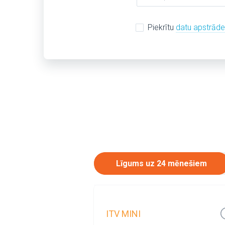
Piekrītu
datu apstrād
Līgums uz 24 mēnešiem
ITV MINI