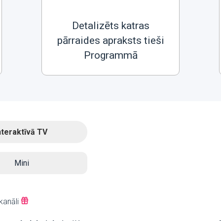
Detalizēts katras
pārraides apraksts tieši
Programmā
nteraktīvā TV
Mini
kanāli