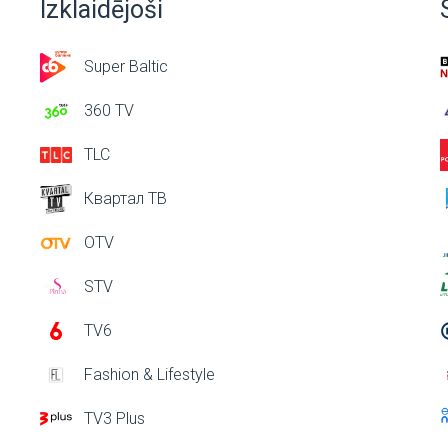
Izklaidējoši
Super Baltic
360 TV
TLC
Квартал ТВ
OTV
STV
TV6
Fashion & Lifestyle
TV3 Plus