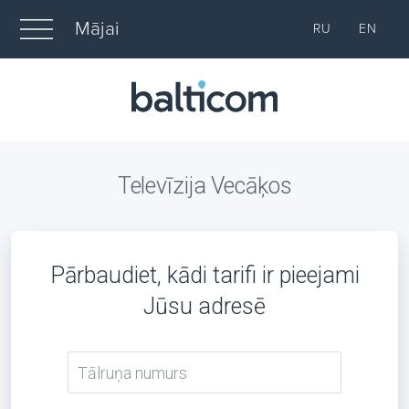
Mājai
RU
EN
Televīzija Vecāķos
Pārbaudiet, kādi tarifi ir pieejami
Jūsu adresē