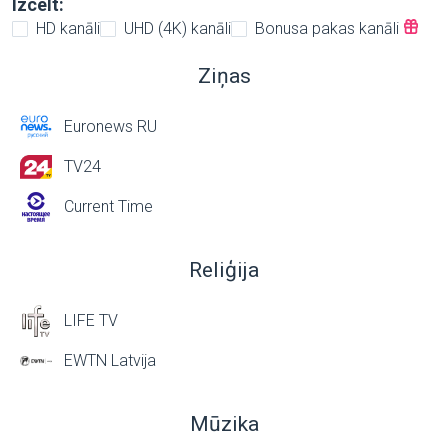
Izcelt:
HD kanāli
UHD (4K) kanāli
Bonusa pakas kanāli
Ziņas
Euronews RU
TV24
Current Time
Reliģija
LIFE TV
EWTN Latvija
Mūzika