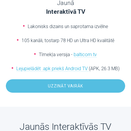
Jaunā
Interaktīvā TV
Lakonisks dizains un saprotama izvēlne
105 kanāli, tostarp 78 HD un Ultra HD kvalitātē
Tīmekļa versija -
balticom.tv
Lejupielādēt .apk priekš Android TV
(APK, 26.3 MB)
UZZINĀT VAIRĀK
Jaunās Interaktīvās TV