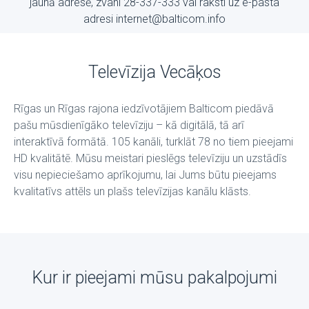
jaunā adresē, zvani 28-337-333 vai raksti uz е-pasta
adresi internet@balticom.info
Televīzija Vecāķos
Rīgas un Rīgas rajona iedzīvotājiem Balticom piedāvā
pašu mūsdienīgāko televīziju – kā digitālā, tā arī
interaktīvā formātā. 105 kanāli, turklāt 78 no tiem pieejami
HD kvalitātē. Mūsu meistari pieslēgs televīziju un uzstādīs
visu nepieciešamo aprīkojumu, lai Jums būtu pieejams
kvalitatīvs attēls un plašs televīzijas kanālu klāsts.
Kur ir pieejami mūsu pakalpojumi