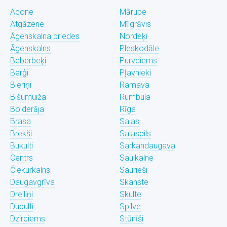
Acone
Mārupe
Atgāzene
Mīlgrāvis
Āgenskalna priedes
Nordeķi
Āgenskalns
Pleskodāle
Beberbeķi
Purvciems
Berģi
Pļavnieki
Bieriņi
Ramava
Bišumuiža
Rumbula
Bolderāja
Rīga
Brasa
Salas
Brekši
Salaspils
Bukulti
Sarkandaugava
Centrs
Saulkalne
Čiekurkalns
Saurieši
Daugavgrīva
Skanste
Dreiliņi
Skulte
Dubulti
Spilve
Dzirciems
Stūnīši