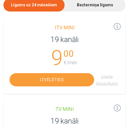
Līgums uz 24 mēnešiem
Beztermiņa līgums
ITV MINI
19 kanāli
9
00
€/mēn.
Līguma
IZVĒLĒTIES
kopsavilkums
TV MINI
19 kanāli