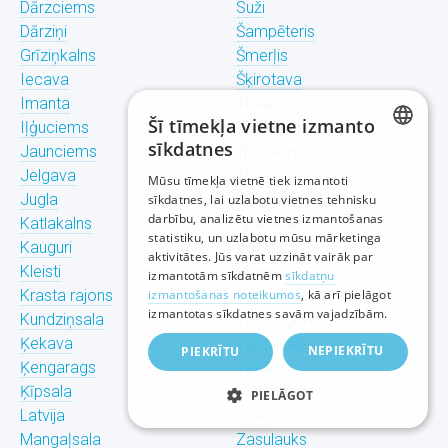
Dārzciems
Suži
Dārziņi
Šampēteris
Grīziņkalns
Šmerļis
Iecava
Šķirotava
Imanta
Teika
Šī tīmekļa vietne izmanto
Iļģuciems
Torņakalns
sīkdatnes
Jaunciems
Trīsciems
LATVIAN
Jelgava
Tīraine
Mūsu tīmekļa vietnē tiek izmantoti
Jugla
Ulbroka
sīkdatnes, lai uzlabotu vietnes tehnisku
RUSSIAN
darbību, analizētu vietnes izmantošanas
Katlakalns
Upeslejas
statistiku, un uzlabotu mūsu mārketinga
ENGLISH
Kauguri
Valdlauči
aktivitātes. Jūs varat uzzināt vairāk par
Kleisti
Vangaži
izmantotām sīkdatnēm
sīkdatņu
Krasta rajons
izmantošanas noteikumos
Vecdaugava
, kā arī pielāgot
izmantotas sīkdatnes savām vajadzībām.
Kundziņsala
Vecmīlgrāvis
Ķekava
Vecpilsēta
NEPIEKRĪTU
PIEKRĪTU
Ķengarags
Vecāķi
Ķīpsala
Ventspils
PIELĀGOT
Latvija
Voleri
Mangaļsala
Zasulauks