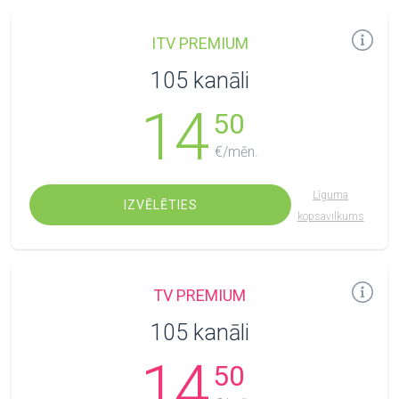
ITV PREMIUM
105 kanāli
14
50
€/mēn.
Līguma
IZVĒLĒTIES
kopsavilkums
TV PREMIUM
105 kanāli
14
50