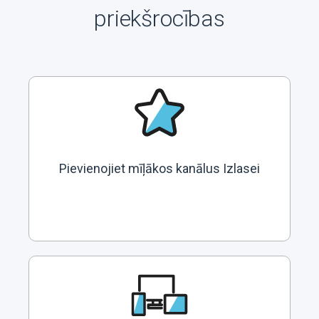
priekšrocības
Pievienojiet mīļākos kanālus Izlasei