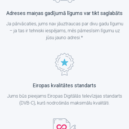
Adreses maiņas gadījumā līgums var tikt saglabāts
Ja pārvācaties, jums nav jāuztraucas par divu gadu līgumu
– ja tas ir tehniski iespējams, mēs pārnesīsim līgumu uz
jūsu jauno adresi.*
Eiropas kvalitātes standarts
Jums būs pieejams Eiropas Digitālās televīzijas standarts
(DVB-C), kurš nodrošinās maksimālu kvalitāti.