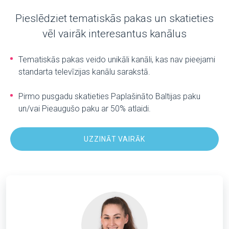
Pieslēdziet tematiskās pakas un skatieties
vēl vairāk interesantus kanālus
Tematiskās pakas veido unikāli kanāli, kas nav pieejami
standarta televīzijas kanālu sarakstā.
Pirmo pusgadu skatieties Paplašināto Baltijas paku
un/vai Pieaugušo paku ar 50% atlaidi.
UZZINĀT VAIRĀK