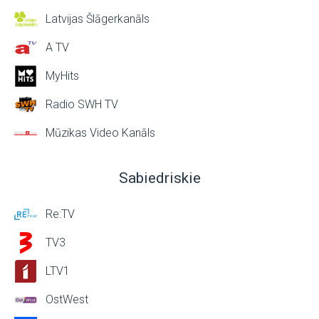
Latvijas Šlāgerkanāls
A TV
MyHits
Radio SWH TV
Mūzikas Video Kanāls
Sabiedriskie
Re:TV
TV3
LTV1
OstWest