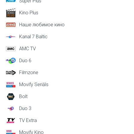
Super Plus
Kino Plus
Наше любимое кино
Kanal 7 Baltic
AMC TV
Duo 6
Filmzone
Movify Seriāls
Bolt
Duo 3
TV Extra
Movify Kino