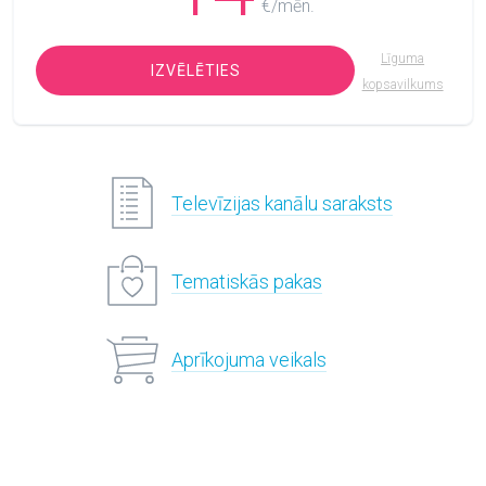
€/mēn.
Līguma
IZVĒLĒTIES
kopsavilkums
Televīzijas kanālu saraksts
Tematiskās pakas
Aprīkojuma veikals