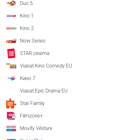
Duo 5
Kino 1
Kino 2
Now Series
STAR cinema
Viasat Kino Comedy EU
Кино 7
Viasat Epic Drama EU
Star Family
Filmzone+
Movify Vēsture