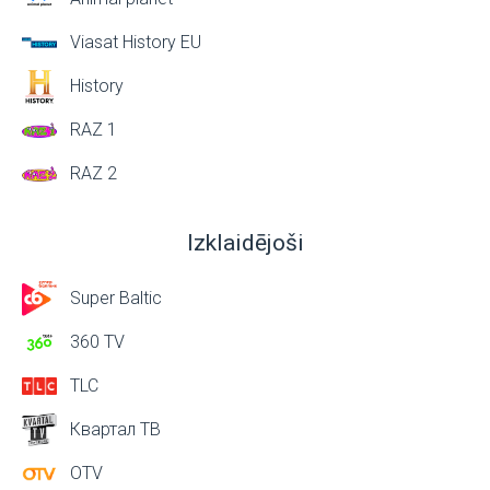
Viasat History EU
History
RAZ 1
RAZ 2
Izklaidējoši
Super Baltic
360 TV
TLC
Квартал ТВ
OTV