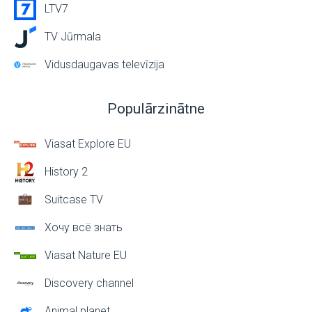
LTV7
TV Jūrmala
Vidusdaugavas televīzija
Populārzinātne
Viasat Explore EU
History 2
Suitcase TV
Хочу всё знать
Viasat Nature EU
Discovery channel
Animal planet