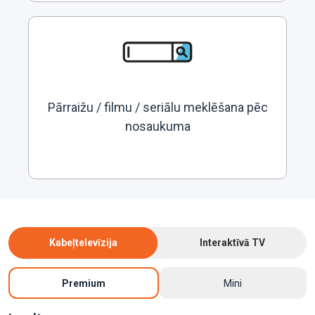
Pārraižu / filmu / seriālu meklēšana pēc
nosaukuma
Kabeļtelevīzija
Interaktīvā TV
Premium
Mini