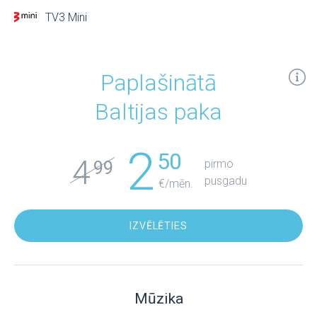
TV3 Mini
Paplašinātā
Baltijas paka
2
50
4
pirmo
99
pusgadu
€/mēn.
IZVĒLĒTIES
Mūzika