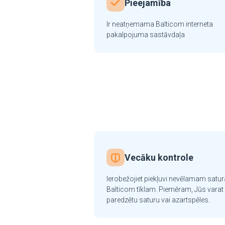
Pieejamība
Ir neatņemama Balticom interneta
pakalpojuma sastāvdaļa
Vecāku kontrole
Ierobežojiet piekļuvi nevēlamam satur
Balticom tīklam. Piemēram, Jūs varat 
paredzētu saturu vai azartspēles.