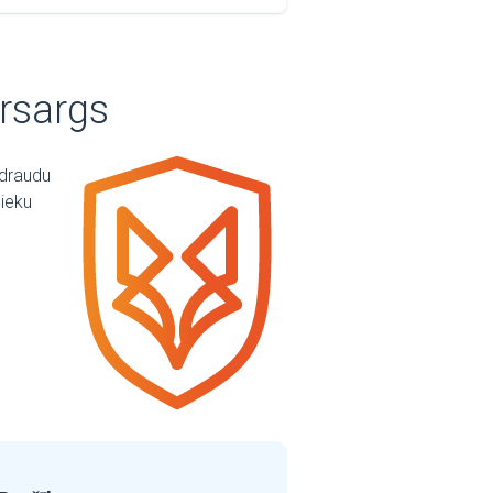
rsargs
rdraudu
nieku