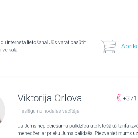
adu interneta lietošanai Jūs varat pasūtīt
Aprīk
 veikalā
Viktorija Orlova
+371
Pieslēgumu nodaļas vadītāja
Ja Jums nepieciešama palīdzība atbilstošākā tarifa izv
menedžeri ar prieku Jums palīdzēs. Piezvaniet mums uz 