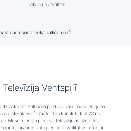
Latvijā un ārvalstīs.
-pasta adresi internet@balticom.info
 Televīzija Ventspilī
 iedzīvotājiem Balticom piedāvā pašu mūsdienīgāko
 tā arī interaktīvā formātā. 105 kanāli, turklāt 78 no
ātē. Mūsu meistari pieslēgs televīziju un uzstādīs
kojumu, lai Jums būtu pieejams kvalitatīvs attēls un