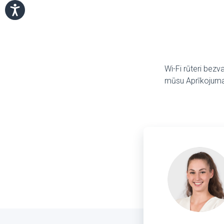
Wi-Fi rūteri bezv
mūsu Aprīkojuma