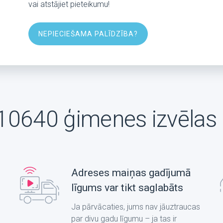
vai atstājiet pieteikumu!
NEPIECIEŠAMA PALĪDZĪBA?
10640 ģimenes izvēlas 
Adreses maiņas gadījumā
līgums var tikt saglabāts
Ja pārvācaties, jums nav jāuztraucas
par divu gadu līgumu – ja tas ir