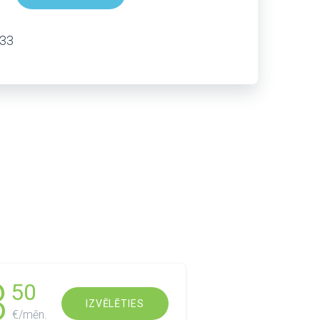
333
3
50
IZVĒLĒTIES
€/mēn.