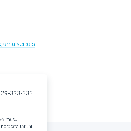
ojuma veikals
 29-333-333
ēlē, mūsu
norādīto tālruni