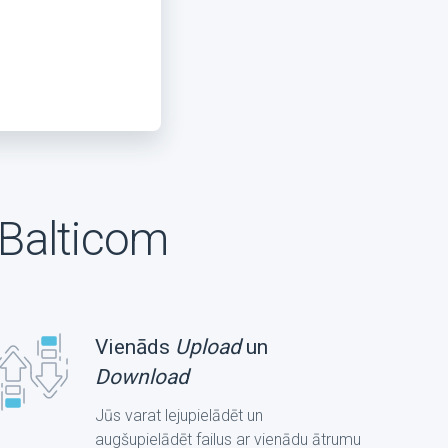
Balticom
Vienāds
Upload
un
Download
Jūs varat lejupielādēt un
augšupielādēt failus ar vienādu ātrumu