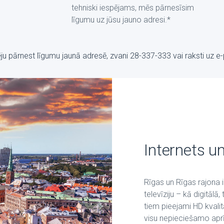
tehniski iespējams, mēs pārnesīsim
līgumu uz jūsu jauno adresi.*
pēju pārnest līgumu jaunā adresē, zvani 28-337-333 vai raksti uz е
Internets un
Rīgas un Rīgas rajona
televīziju – kā digitālā,
tiem pieejami HD kvalit
visu nepieciešamo aprī