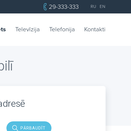
29-333-333
RU
EN
ets
Televīzija
Telefonija
Kontakti
ilī
 adresē
PĀRBAUDĪT