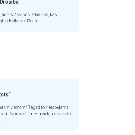
Drošība
jas 24/7 visās viedierīcēs, kas
ēgtas Balticom tīklam
ksts”
krētām vietnēm? Tagad to ir iespējams
icom. Norādiet tīmekļa vietņu sarakstu
.