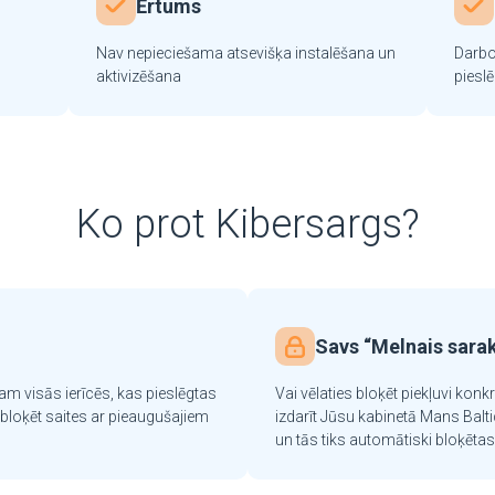
Ērtums
Nav nepieciešama atsevišķa instalēšana un
Darbo
aktivizēšana
piesl
Ko prot Kibersargs?
Savs “Melnais sara
am visās ierīcēs, kas pieslēgtas
Vai vēlaties bloķēt piekļuvi kon
bloķēt saites ar pieaugušajiem
izdarīt Jūsu kabinetā Mans Balt
un tās tiks automātiski bloķētas