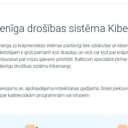
enīga drošības sistēma Kibe
varīga, jo krāpnieciskās shēmas pastāvīgi tiek uzlabotas un kibe
ietotājam ir grūti pamanīt šos draudus, un viņš var kļūt par krāp
 kļuvušas par mūsu galveno prioritāti. Balticom speciālisti pirmie
dienīgu drošības sistēmu Kibersargs.
vienojumu un, apdraudējuma noteikšanas gadījumā, bloķē piekļuvi
a par kaitnieciskām programmām vai vīrusiem.