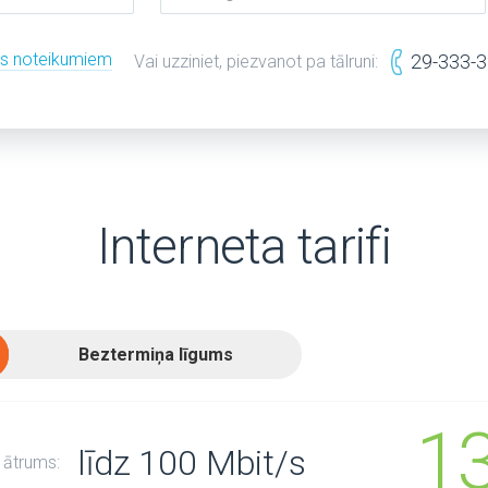
es noteikumiem
29-333-
Vai uzziniet, piezvanot pa tālruni:
Interneta tarifi
Beztermiņa līgums
1
līdz 100 Mbit/s
 ātrums: