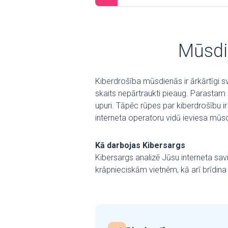
Mūsdi
Kiberdrošība mūsdienās ir ārkārtīgi s
skaits nepārtraukti pieaug. Parastam l
upuri. Tāpēc rūpes par kiberdrošību ir
interneta operatoru vidū ieviesa mūs
Kā darbojas Kibersargs
Kibersargs analizē Jūsu interneta sa
krāpnieciskām vietnēm, kā arī brīdin