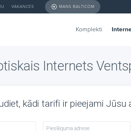
JU
VAKANCES
MANS BALTICOM
Komplekti
Intern
tiskais Internets Ventsp
diet, kādi tarifi ir pieejami Jūsu