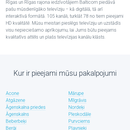
Rīgas un Rīgas rajona iedzīvotājiem Balticom piedāvā
pašu mūsdienīgāko televīziju – kā digitālā, tā arī
interaktīvā formātā. 105 kanāli, turklāt 78 no tiem pieejami
HD kvalitātē. Mūsu meistari pieslēgs televīziju un uzstādīs
visu nepieciešamo aprīkojumu, lai Jums būtu pieejams
kvalitatīvs attēls un plašs televīzijas kanālu klāsts.
Kur ir pieejami mūsu pakalpojumi
Acone
Mārupe
Atgāzene
Mīlgrāvis
Āgenskalna priedes
Nordeķi
Āgenskalns
Pleskodāle
Beberbeķi
Purvciems
Berģi
Pļavnieki