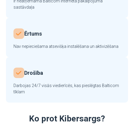
Ir neatņemama Balticom interneta pakalpojuma
sastāvdaļa
Ērtums
Nav nepieciešama atsevišķa instalēšana un aktivizēšana
Drošība
Darbojas 24/7 visās viedierīcēs, kas pieslēgtas Balticom
tīklam
Ko prot Kibersargs?