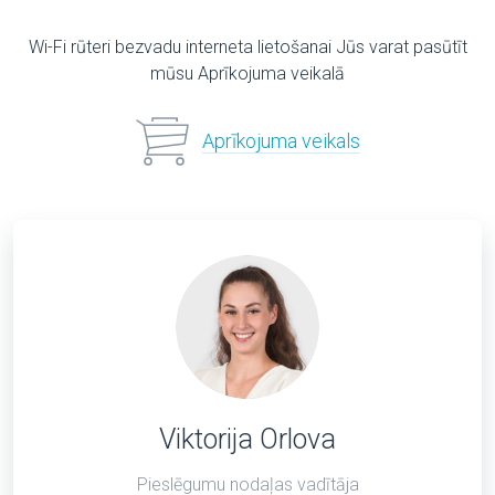
Wi-Fi rūteri bezvadu interneta lietošanai Jūs varat pasūtīt
mūsu Aprīkojuma veikalā
Aprīkojuma veikals
Viktorija Orlova
Pieslēgumu nodaļas vadītāja