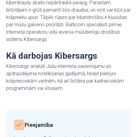
kiberdraudu skaits nepārtraukti pieaug. Parastam
lietotājam ir grūti pamanīt šos draudus, un viņš var kļūt par
krāpnieku upuri. Tāpēc rūpes par kiberdrošību ir kļuvušas
par mūsu galveno prioritāti. Balticom speciālisti pirmie
interneta operatoru vidū ieviesa mūsdienīgu drošības
sistēmu Kibersargs.
Kā darbojas Kibersargs
Kibersargs analizē Jūsu interneta savienojumu un,
apdraudējuma noteikšanas gadījumā, bloķē piekļuvi
krāpnieciskām vietnēm, kā arī brīdina par kaitnieciskām
programmām vai vīrusiem.
Pieejamība