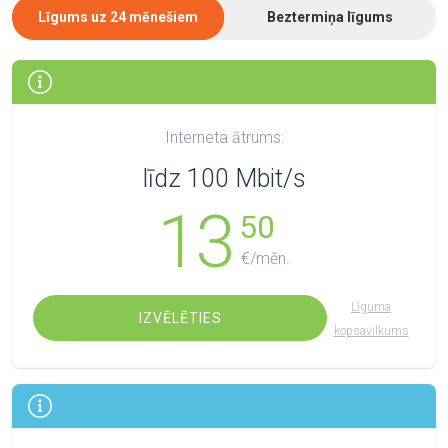
Līgums uz 24 mēnešiem
Beztermiņa līgums
Interneta ātrums:
līdz 100 Mbit/s
13
50
€/mēn.
Līguma
IZVĒLĒTIES
kopsavilkums