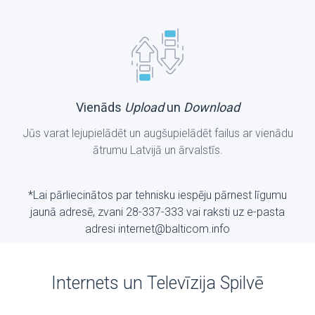
Vienāds
Upload
un
Download
Jūs varat lejupielādēt un augšupielādēt failus ar vienādu
ātrumu Latvijā un ārvalstīs.
*Lai pārliecinātos par tehnisku iespēju pārnest līgumu
jaunā adresē, zvani 28-337-333 vai raksti uz е-pasta
adresi internet@balticom.info
Internets un Televīzija Spilvē