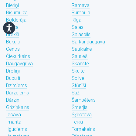
Bieriņi
Ramava
Bišumuiža
Rumbula
Bolderāja
Rīga
Brasa
Salas
Brekši
Salaspils
Bukulti
Sarkandaugava
Centrs
Saulkalne
Čiekurkalns
Saurieši
Daugavgrīva
Skanste
Dreiliņi
Skulte
Dubulti
Spilve
Dzirciems
Stūnīši
Dārzciems
Suži
Dārziņi
Šampēteris
Grīziņkalns
Šmerļis
Iecava
Šķirotava
Imanta
Teika
Iļģuciems
Torņakalns