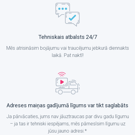
Tehniskais atbalsts 24/7
Mēs atrisināsim bojājumu vai traucējumu jebkurā diennakts
laikā. Pat naktī!
Adreses maiņas gadījumā līgums var tikt saglabāts
Ja pārvācaties, jums nav jāuztraucas par divu gadu līgumu
– ja tas ir tehniski iespējams, mēs pārnesīsim līgumu uz
jūsu jauno adresi.*