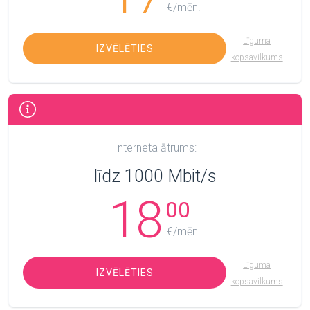
€/mēn.
Līguma
IZVĒLĒTIES
kopsavilkums
Interneta ātrums:
līdz 1000 Mbit/s
18
00
€/mēn.
Līguma
IZVĒLĒTIES
kopsavilkums