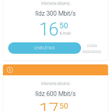
Interneta ātrums:
līdz 300 Mbit/s
16
50
€/mēn.
Līguma
IZVĒLĒTIES
kopsavilkums
Interneta ātrums:
līdz 600 Mbit/s
17
50