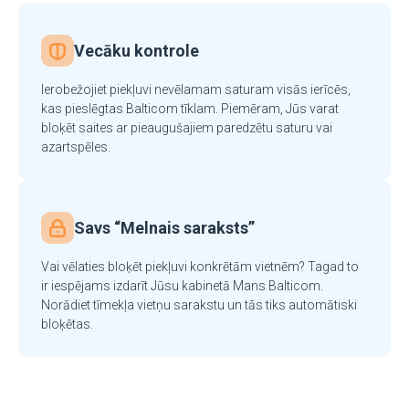
Vecāku kontrole
Ierobežojiet piekļuvi nevēlamam saturam visās ierīcēs,
kas pieslēgtas Balticom tīklam. Piemēram, Jūs varat
bloķēt saites ar pieaugušajiem paredzētu saturu vai
azartspēles.
Savs “Melnais saraksts”
Vai vēlaties bloķēt piekļuvi konkrētām vietnēm? Tagad to
ir iespējams izdarīt Jūsu kabinetā Mans Balticom.
Norādiet tīmekļa vietņu sarakstu un tās tiks automātiski
bloķētas.