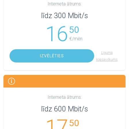
Interneta ātrums:
līdz 300 Mbit/s
16
50
€/mēn.
Līguma
IZVĒLĒTIES
kopsavilkums
Interneta ātrums:
līdz 600 Mbit/s
17
50