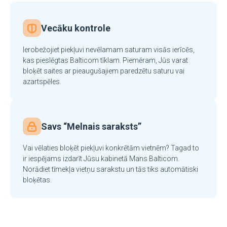
Vecāku kontrole
Ierobežojiet piekļuvi nevēlamam saturam visās ierīcēs,
kas pieslēgtas Balticom tīklam. Piemēram, Jūs varat
bloķēt saites ar pieaugušajiem paredzētu saturu vai
azartspēles.
Savs “Melnais saraksts”
Vai vēlaties bloķēt piekļuvi konkrētām vietnēm? Tagad to
ir iespējams izdarīt Jūsu kabinetā Mans Balticom.
Norādiet tīmekļa vietņu sarakstu un tās tiks automātiski
bloķētas.