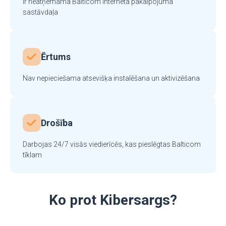
Ir neatņemama Balticom interneta pakalpojuma
sastāvdaļa
Ērtums
Nav nepieciešama atsevišķa instalēšana un aktivizēšana
Drošība
Darbojas 24/7 visās viedierīcēs, kas pieslēgtas Balticom
tīklam
Ko prot Kibersargs?