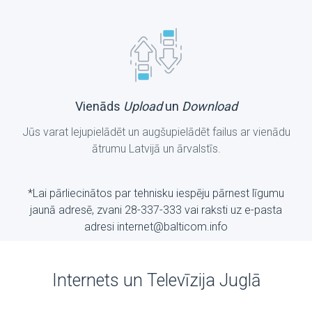
Vienāds
Upload
un
Download
Jūs varat lejupielādēt un augšupielādēt failus ar vienādu
ātrumu Latvijā un ārvalstīs.
*Lai pārliecinātos par tehnisku iespēju pārnest līgumu
jaunā adresē, zvani 28-337-333 vai raksti uz е-pasta
adresi internet@balticom.info
Internets un Televīzija Juglā