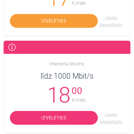
€/mēn.
Līguma
IZVĒLĒTIES
kopsavilkums
Interneta ātrums:
līdz 1000 Mbit/s
18
00
€/mēn.
Līguma
IZVĒLĒTIES
kopsavilkums