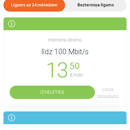
Līgums uz 24 mēnešiem
Beztermiņa līgums
Interneta ātrums:
līdz 100 Mbit/s
13
50
€/mēn.
Līguma
IZVĒLĒTIES
kopsavilkums