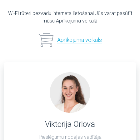
Wi-Fi rūteri bezvadu interneta lietošanai Jūs varat pasūtīt
mūsu Aprīkojuma veikalā
Aprīkojuma veikals
Viktorija Orlova
Pieslēgumu nodaļas vadītāja