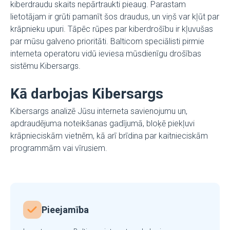
kiberdraudu skaits nepārtraukti pieaug. Parastam
lietotājam ir grūti pamanīt šos draudus, un viņš var kļūt par
krāpnieku upuri. Tāpēc rūpes par kiberdrošību ir kļuvušas
par mūsu galveno prioritāti. Balticom speciālisti pirmie
interneta operatoru vidū ieviesa mūsdienīgu drošības
sistēmu Kibersargs.
Kā darbojas Kibersargs
Kibersargs analizē Jūsu interneta savienojumu un,
apdraudējuma noteikšanas gadījumā, bloķē piekļuvi
krāpnieciskām vietnēm, kā arī brīdina par kaitnieciskām
programmām vai vīrusiem.
Pieejamība