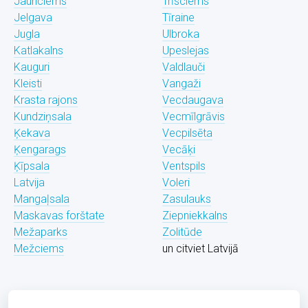
Jaunciems
Trīsciems
Jelgava
Tīraine
Jugla
Ulbroka
Katlakalns
Upeslejas
Kauguri
Valdlauči
Kleisti
Vangaži
Krasta rajons
Vecdaugava
Kundziņsala
Vecmīlgrāvis
Ķekava
Vecpilsēta
Ķengarags
Vecāķi
Ķīpsala
Ventspils
Latvija
Voleri
Mangaļsala
Zasulauks
Maskavas forštate
Ziepniekkalns
Mežaparks
Zolitūde
Mežciems
un citviet Latvijā