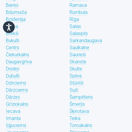
Bieriņi
Ramava
Bišumuiža
Rumbula
Bolderāja
Rīga
Brasa
Salas
Brekši
Salaspils
Bukulti
Sarkandaugava
Centrs
Saulkalne
Čiekurkalns
Saurieši
Daugavgrīva
Skanste
Dreiliņi
Skulte
Dubulti
Spilve
Dzirciems
Stūnīši
Dārzciems
Suži
Dārziņi
Šampēteris
Grīziņkalns
Šmerļis
Iecava
Šķirotava
Imanta
Teika
Iļģuciems
Torņakalns