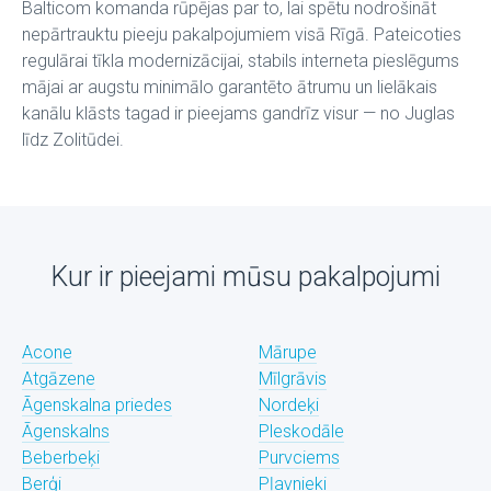
Balticom komanda rūpējas par to, lai spētu nodrošināt
nepārtrauktu pieeju pakalpojumiem visā Rīgā. Pateicoties
regulārai tīkla modernizācijai, stabils interneta pieslēgums
mājai ar augstu minimālo garantēto ātrumu un lielākais
kanālu klāsts tagad ir pieejams gandrīz visur — no Juglas
līdz Zolitūdei.
Kur ir pieejami mūsu pakalpojumi
Acone
Mārupe
Atgāzene
Mīlgrāvis
Āgenskalna priedes
Nordeķi
Āgenskalns
Pleskodāle
Beberbeķi
Purvciems
Berģi
Pļavnieki