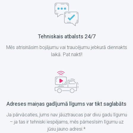
Tehniskais atbalsts 24/7
Mēs atrisināsim bojājumu vai traucējumu jebkurā diennakts
laikā. Pat naktī!
Adreses maiņas gadījumā līgums var tikt saglabāts
Ja pārvācaties, jums nav jāuztraucas par divu gadu līgumu
– ja tas ir tehniski iespējams, mēs pārnesīsim līgumu uz
jūsu jauno adresi.*