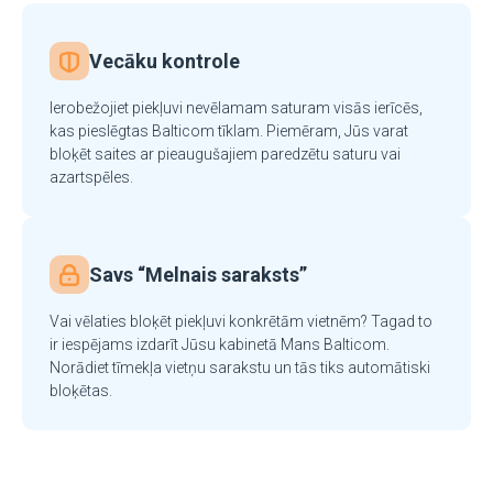
Vecāku kontrole
Ierobežojiet piekļuvi nevēlamam saturam visās ierīcēs,
kas pieslēgtas Balticom tīklam. Piemēram, Jūs varat
bloķēt saites ar pieaugušajiem paredzētu saturu vai
azartspēles.
Savs “Melnais saraksts”
Vai vēlaties bloķēt piekļuvi konkrētām vietnēm? Tagad to
ir iespējams izdarīt Jūsu kabinetā Mans Balticom.
Norādiet tīmekļa vietņu sarakstu un tās tiks automātiski
bloķētas.