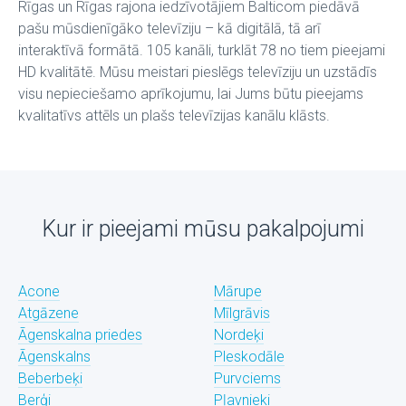
Rīgas un Rīgas rajona iedzīvotājiem Balticom piedāvā
pašu mūsdienīgāko televīziju – kā digitālā, tā arī
interaktīvā formātā. 105 kanāli, turklāt 78 no tiem pieejami
HD kvalitātē. Mūsu meistari pieslēgs televīziju un uzstādīs
visu nepieciešamo aprīkojumu, lai Jums būtu pieejams
kvalitatīvs attēls un plašs televīzijas kanālu klāsts.
Kur ir pieejami mūsu pakalpojumi
Acone
Mārupe
Atgāzene
Mīlgrāvis
Āgenskalna priedes
Nordeķi
Āgenskalns
Pleskodāle
Beberbeķi
Purvciems
Berģi
Pļavnieki