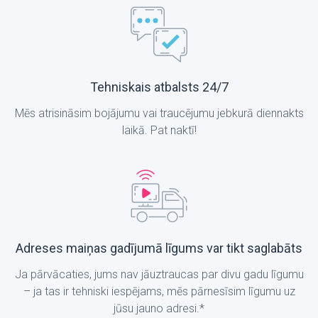
Tehniskais atbalsts 24/7
Mēs atrisināsim bojājumu vai traucējumu jebkurā diennakts
laikā. Pat naktī!
Adreses maiņas gadījumā līgums var tikt saglabāts
Ja pārvācaties, jums nav jāuztraucas par divu gadu līgumu
– ja tas ir tehniski iespējams, mēs pārnesīsim līgumu uz
jūsu jauno adresi.*