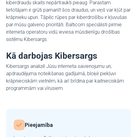
kiberdraudu skaits nepārtraukti pieaug. Parastam
lietotājam ir grūti pamanīt šos draudus, un viņš var kļūt par
krāpnieku upuri. Tāpēc rūpes par kiberdrošību ir kļuvušas
par mūsu galveno prioritāti. Balticom speciālisti pirmie
interneta operatoru vidū ieviesa mūsdienīgu drošības
sistēmu Kibersargs.
Kā darbojas Kibersargs
Kibersargs analizē Jūsu interneta savienojumu un,
apdraudējuma noteikšanas gadījumā, bloķē piekļuvi
krāpnieciskām vietnēm, kā arī brīdina par kaitnieciskām
programmām vai vīrusiem.
Pieejamība