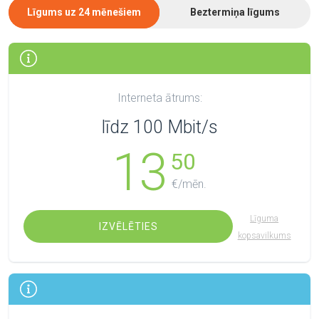
Līgums uz 24 mēnešiem
Beztermiņa līgums
Interneta ātrums:
līdz 100 Mbit/s
13
50
€/mēn.
Līguma
IZVĒLĒTIES
kopsavilkums