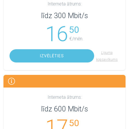
Interneta ātrums:
līdz 300 Mbit/s
16
50
€/mēn.
Līguma
IZVĒLĒTIES
kopsavilkums
Interneta ātrums:
līdz 600 Mbit/s
17
50