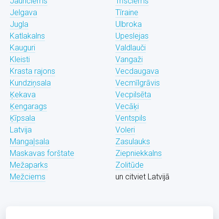
Jaunciems
Trīsciems
Jelgava
Tīraine
Jugla
Ulbroka
Katlakalns
Upeslejas
Kauguri
Valdlauči
Kleisti
Vangaži
Krasta rajons
Vecdaugava
Kundziņsala
Vecmīlgrāvis
Ķekava
Vecpilsēta
Ķengarags
Vecāķi
Ķīpsala
Ventspils
Latvija
Voleri
Mangaļsala
Zasulauks
Maskavas forštate
Ziepniekkalns
Mežaparks
Zolitūde
Mežciems
un citviet Latvijā