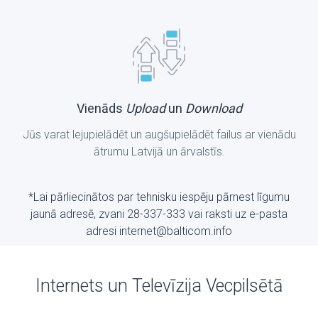
Vienāds
Upload
un
Download
Jūs varat lejupielādēt un augšupielādēt failus ar vienādu
ātrumu Latvijā un ārvalstīs.
*Lai pārliecinātos par tehnisku iespēju pārnest līgumu
jaunā adresē, zvani 28-337-333 vai raksti uz е-pasta
adresi internet@balticom.info
Internets un Televīzija Vecpilsētā