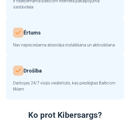
Ir neatņemama Balticom interneta pakalpojuma
sastāvdaļa
Ērtums
Nav nepieciešama atsevišķa instalēšana un aktivizēšana
Drošība
Darbojas 24/7 visās viedierīcēs, kas pieslēgtas Balticom
tīklam
Ko prot Kibersargs?