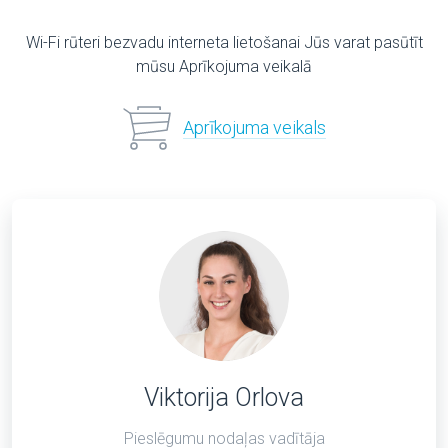
Wi-Fi rūteri bezvadu interneta lietošanai Jūs varat pasūtīt
mūsu Aprīkojuma veikalā
Aprīkojuma veikals
Viktorija Orlova
Pieslēgumu nodaļas vadītāja