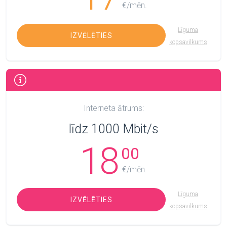
€/mēn.
Līguma
IZVĒLĒTIES
kopsavilkums
Interneta ātrums:
līdz 1000 Mbit/s
18
00
€/mēn.
Līguma
IZVĒLĒTIES
kopsavilkums