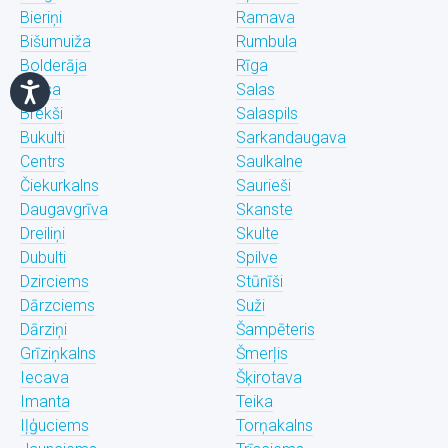
Bieriņi
Ramava
Bišumuiža
Rumbula
Bolderāja
Rīga
Brasa
Salas
Brekši
Salaspils
Bukulti
Sarkandaugava
Centrs
Saulkalne
Čiekurkalns
Saurieši
Daugavgrīva
Skanste
Dreiliņi
Skulte
Dubulti
Spilve
Dzirciems
Stūnīši
Dārzciems
Suži
Dārziņi
Šampēteris
Grīziņkalns
Šmerļis
Iecava
Šķirotava
Imanta
Teika
Iļģuciems
Torņakalns